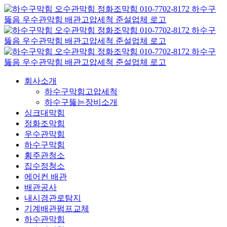
콘
텐
츠
로
건
너
뛰
회사소개
기
하수구막힘고압세척
하수구뚫는장비소개
싱크대막힘
정화조막힘
우수관막힘
하수구막힘
횡주관청소
집수정청소
에어컨 배관
배관공사
내시경관로탐지
기계배관펌프교체
하수관막힘