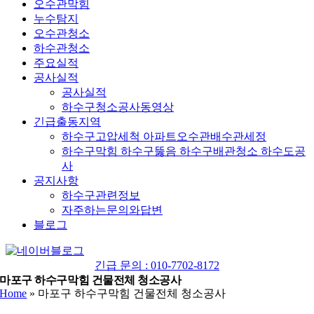
오수관막힘
누수탐지
오수관청소
하수관청소
주요실적
공사실적
공사실적
하수구청소공사동영상
긴급출동지역
하수구고압세척 아파트오수관배수관세정
하수구막힘 하수구뚫음 하수구배관청소 하수도공
사
공지사항
하수구관련정보
자주하는문의와답변
블로그
YouTube
네
이
긴급 문의 : 010-7702-8172
버
마포구 하수구막힘 건물전체 청소공사
Home
»
마포구 하수구막힘 건물전체 청소공사
블
로