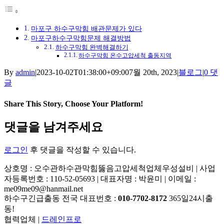
마포구 하수구막힘 배관문제가 있다
마포구하수구막힘문제 해결방법
하수구막힘 완벽해결하기
하수구막힘 온수고압세척 출동지역
By
admin
|
2023-10-02T01:38:00+09:00
7월 20th, 2023
|
블로그
|
0 댓
글
Share This Story, Choose Your Platform!
Facebook
X
Reddit
LinkedIn
Tumblr
Pinterest
Vk
이
댓글을 남겨주세요
메
일
로그인
후 댓글을 작성할 수 있습니다.
상호명 : 오수관하수관막힘뚫음고압세척업체우성설비 | 사업
자등록번호 : 110-52-05693 | 대표자명 : 박윤미 | 이메일 :
me09me09@hanmail.net
하수구긴급출동 전국 대표번호 :
010-7702-8172
365일24시출
동!
협력업체 |
드레인프로