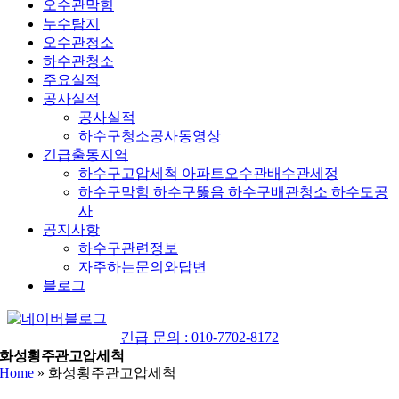
오수관막힘
누수탐지
오수관청소
하수관청소
주요실적
공사실적
공사실적
하수구청소공사동영상
긴급출동지역
하수구고압세척 아파트오수관배수관세정
하수구막힘 하수구뚫음 하수구배관청소 하수도공
사
공지사항
하수구관련정보
자주하는문의와답변
블로그
YouTube
네
이
긴급 문의 : 010-7702-8172
버
화성횡주관고압세척
Home
»
화성횡주관고압세척
블
로