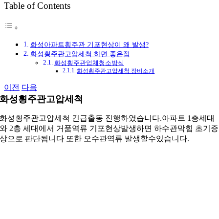
Table of Contents
그
화성아파트횡주관 기포현상이 왜 발생?
화성횡주관고압세척 하면 좋은점
화성횡주관업체청소방식
화성횡주관고압세척 장비소개
이전
다음
화성횡주관고압세척
화성횡주관고압세척 긴급출동 진행하였습니다.아파트 1층세대
와 2층 세대에서 거품역류 기포현상발생하면 하수관막힘 초기증
상으로 판단됩니다 또한 오수관역류 발생할수있습니다.