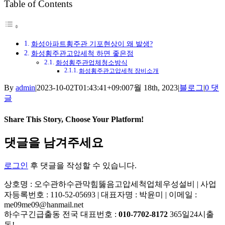
Table of Contents
화성아파트횡주관 기포현상이 왜 발생?
화성횡주관고압세척 하면 좋은점
화성횡주관업체청소방식
화성횡주관고압세척 장비소개
By
admin
|
2023-10-02T01:43:41+09:00
7월 18th, 2023
|
블로그
|
0 댓
글
Share This Story, Choose Your Platform!
Facebook
X
Reddit
LinkedIn
Tumblr
Pinterest
Vk
이
댓글을 남겨주세요
메
일
로그인
후 댓글을 작성할 수 있습니다.
상호명 : 오수관하수관막힘뚫음고압세척업체우성설비 | 사업
자등록번호 : 110-52-05693 | 대표자명 : 박윤미 | 이메일 :
me09me09@hanmail.net
하수구긴급출동 전국 대표번호 :
010-7702-8172
365일24시출
동!