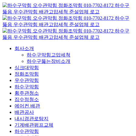
콘
텐
츠
로
건
너
뛰
회사소개
기
하수구막힘고압세척
하수구뚫는장비소개
싱크대막힘
정화조막힘
우수관막힘
하수구막힘
횡주관청소
집수정청소
에어컨 배관
배관공사
내시경관로탐지
기계배관펌프교체
하수관막힘