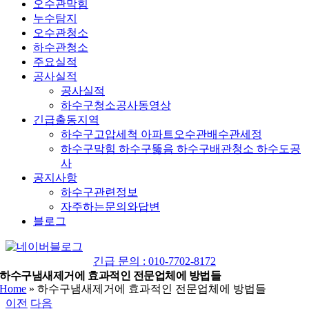
오수관막힘
누수탐지
오수관청소
하수관청소
주요실적
공사실적
공사실적
하수구청소공사동영상
긴급출동지역
하수구고압세척 아파트오수관배수관세정
하수구막힘 하수구뚫음 하수구배관청소 하수도공
사
공지사항
하수구관련정보
자주하는문의와답변
블로그
YouTube
네
이
긴급 문의 : 010-7702-8172
버
하수구냄새제거에 효과적인 전문업체에 방법들
Home
»
하수구냄새제거에 효과적인 전문업체에 방법들
블
이전
다음
로