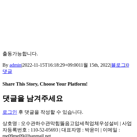
출동가능합니다.
By
admin
|
2022-11-15T16:18:29+09:00
11월 15th, 2022
|
블로그
|
0
댓글
Share This Story, Choose Your Platform!
Facebook
X
Reddit
LinkedIn
Tumblr
Pinterest
Vk
이
댓글을 남겨주세요
메
일
로그인
후 댓글을 작성할 수 있습니다.
상호명 : 오수관하수관막힘뚫음고압세척업체우성설비 | 사업
자등록번호 : 110-52-05693 | 대표자명 : 박윤미 | 이메일 :
me09me09@hanmail.net