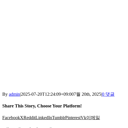
By
admin
|
2025-07-20T12:24:09+09:00
7월 20th, 2025
|
0 댓글
Share This Story, Choose Your Platform!
Facebook
X
Reddit
LinkedIn
Tumblr
Pinterest
Vk
이메일