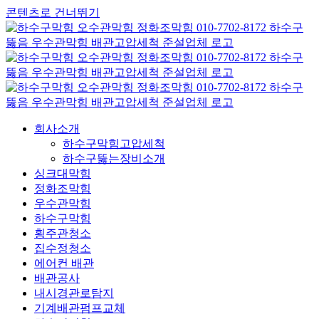
콘텐츠로 건너뛰기
회사소개
하수구막힘고압세척
하수구뚫는장비소개
싱크대막힘
정화조막힘
우수관막힘
하수구막힘
횡주관청소
집수정청소
에어컨 배관
배관공사
내시경관로탐지
기계배관펌프교체