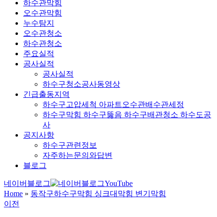
하수관막힘
오수관막힘
누수탐지
오수관청소
하수관청소
주요실적
공사실적
공사실적
하수구청소공사동영상
긴급출동지역
하수구고압세척 아파트오수관배수관세정
하수구막힘 하수구뚫음 하수구배관청소 하수도공
사
공지사항
하수구관련정보
자주하는문의와답변
블로그
네이버블로그
YouTube
Home
»
동작구하수구막힘 싱크대막힘 변기막힘
이전