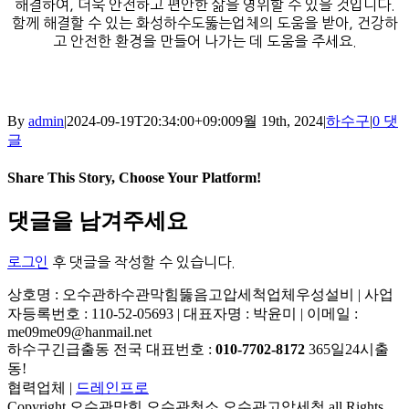
해결하여, 더욱 안전하고 편안한 삶을 영위할 수 있을 것입니다.
함께 해결할 수 있는 화성하수도뚫는업체의 도움을 받아, 건강하
고 안전한 환경을 만들어 나가는 데 도움을 주세요.
By
admin
|
2024-09-19T20:34:00+09:00
9월 19th, 2024
|
하수구
|
0 댓
글
Share This Story, Choose Your Platform!
Facebook
X
Reddit
LinkedIn
Tumblr
Pinterest
Vk
이
댓글을 남겨주세요
메
일
로그인
후 댓글을 작성할 수 있습니다.
상호명 : 오수관하수관막힘뚫음고압세척업체우성설비 | 사업
자등록번호 : 110-52-05693 | 대표자명 : 박윤미 | 이메일 :
me09me09@hanmail.net
하수구긴급출동 전국 대표번호 :
010-7702-8172
365일24시출
동!
협력업체 |
드레인프로
Copyright 오수관막힘 오수관청소 오수관고압세척 all Rights