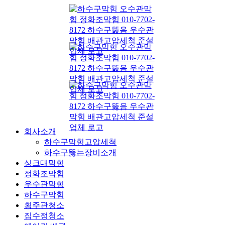
콘
텐
츠
로
건
너
뛰
기
회사소개
하수구막힘고압세척
하수구뚫는장비소개
싱크대막힘
정화조막힘
우수관막힘
하수구막힘
횡주관청소
집수정청소