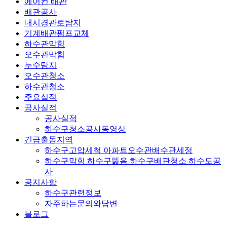
에어컨 배관
배관공사
내시경관로탐지
기계배관펌프교체
하수관막힘
오수관막힘
누수탐지
오수관청소
하수관청소
주요실적
공사실적
공사실적
하수구청소공사동영상
긴급출동지역
하수구고압세척 아파트오수관배수관세정
하수구막힘 하수구뚫음 하수구배관청소 하수도공
사
공지사항
하수구관련정보
자주하는문의와답변
블로그