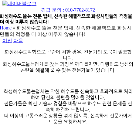
네
YouTube
이
긴급 문의 : 010-7702-8172
버
화성하수도 뚫는 전문 업체, 신속한 해결책으로 화성시민들의 걱정을
더 이상 미루지 않습니다!
블
Home
»
화성하수도 뚫는 전문 업체, 신속한 해결책으로 화성시
로
민들의 걱정을 더 이상 미루지 않습니다!
그
이전
다음
화성하수도막힘으로 곤란에 처한 경우, 전문가의 도움이 필요합
니다.
화성하수도뚫는업체를 찾는 과정은 까다롭지만, 다행히도 당신의
곤란을 해결해 줄 수 있는 전문가들이 있습니다.
화성하수도뚫는업체는 막힌 하수도를 신속하고 효과적으로 처리
하여 당신의 불편을 덜어줄 것입니다.
전문가들은 최신 기술과 경험을 바탕으로 하수도 관련 문제를 신
속히 해결해 드립니다.
더 이상의 고통스러운 상황을 겪지 않도록, 신속하게 전문가에게
도움을 요청하세요.