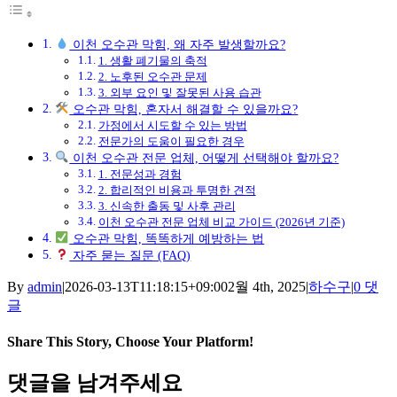
이천 오수관 막힘, 왜 자주 발생할까요?
1. 생활 폐기물의 축적
2. 노후된 오수관 문제
3. 외부 요인 및 잘못된 사용 습관
오수관 막힘, 혼자서 해결할 수 있을까요?
가정에서 시도할 수 있는 방법
전문가의 도움이 필요한 경우
이천 오수관 전문 업체, 어떻게 선택해야 할까요?
1. 전문성과 경험
2. 합리적인 비용과 투명한 견적
3. 신속한 출동 및 사후 관리
이천 오수관 전문 업체 비교 가이드 (2026년 기준)
오수관 막힘, 똑똑하게 예방하는 법
자주 묻는 질문 (FAQ)
By
admin
|
2026-03-13T11:18:15+09:00
2월 4th, 2025
|
하수구
|
0 댓
글
Share This Story, Choose Your Platform!
Facebook
X
Reddit
LinkedIn
Tumblr
Pinterest
Vk
이
댓글을 남겨주세요
메