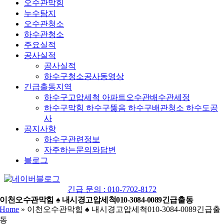
오수관막힘
누수탐지
오수관청소
하수관청소
주요실적
공사실적
공사실적
하수구청소공사동영상
긴급출동지역
하수구고압세척 아파트오수관배수관세정
하수구막힘 하수구뚫음 하수구배관청소 하수도공
사
공지사항
하수구관련정보
자주하는문의와답변
블로그
YouTube
네
이
긴급 문의 : 010-7702-8172
버
이천오수관막힘 ♠ 내시경고압세척010-3084-0089긴급출동
Home
»
이천오수관막힘 ♠ 내시경고압세척010-3084-0089긴급출
블
동
로