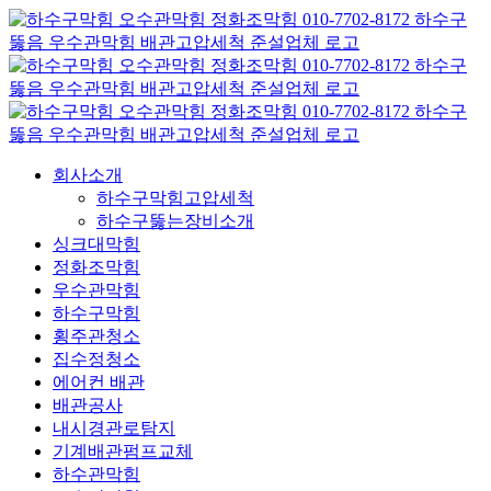
콘
텐
츠
로
건
너
뛰
회사소개
기
하수구막힘고압세척
하수구뚫는장비소개
싱크대막힘
정화조막힘
우수관막힘
하수구막힘
횡주관청소
집수정청소
에어컨 배관
배관공사
내시경관로탐지
기계배관펌프교체
하수관막힘