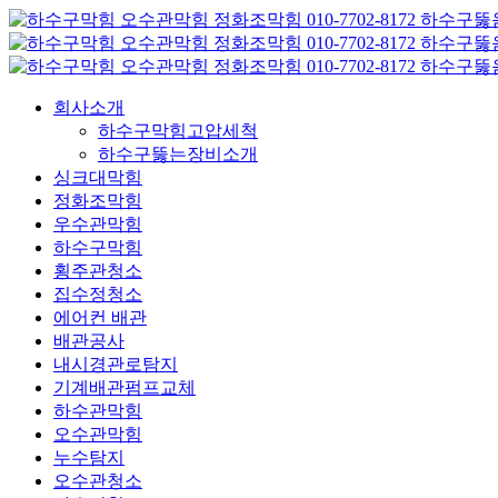
콘
텐
츠
로
회사소개
건
하수구막힘고압세척
너
하수구뚫는장비소개
뛰
싱크대막힘
기
정화조막힘
우수관막힘
하수구막힘
횡주관청소
집수정청소
에어컨 배관
배관공사
내시경관로탐지
기계배관펌프교체
하수관막힘
오수관막힘
누수탐지
오수관청소