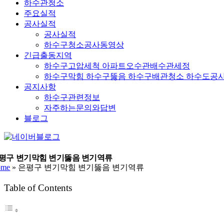
하수관청소
주요실적
공사실적
공사실적
하수구청소공사동영상
긴급출동지역
하수구고압세척 아파트오수관배수관세정
하수구막힘 하수구뚫음 하수구배관청소 하수도공
공지사항
하수구관련정보
자주하는문의와답변
블로그
YouTube
네
이
버
평구 변기막힘 변기뚫음 변기역류
ome
»
은평구 변기막힘 변기뚫음 변기역류
블
로
Table of Contents
그