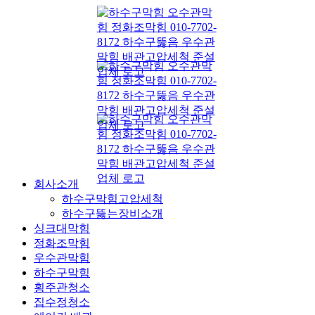
콘
텐
츠
로
건
너
뛰
기
회사소개
하수구막힘고압세척
하수구뚫는장비소개
싱크대막힘
정화조막힘
우수관막힘
하수구막힘
횡주관청소
집수정청소