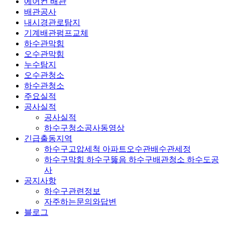
에어컨 배관
배관공사
내시경관로탐지
기계배관펌프교체
하수관막힘
오수관막힘
누수탐지
오수관청소
하수관청소
주요실적
공사실적
공사실적
하수구청소공사동영상
긴급출동지역
하수구고압세척 아파트오수관배수관세정
하수구막힘 하수구뚫음 하수구배관청소 하수도공
사
공지사항
하수구관련정보
자주하는문의와답변
블로그