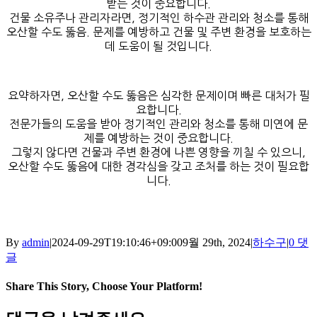
받는 것이 중요합니다.
건물 소유주나 관리자라면, 정기적인 하수관 관리와 청소를 통해
오산할 수도 뚫음. 문제를 예방하고 건물 및 주변 환경을 보호하는
데 도움이 될 것입니다.
요약하자면, 오산할 수도 뚫음은 심각한 문제이며 빠른 대처가 필
요합니다.
전문가들의 도움을 받아 정기적인 관리와 청소를 통해 미연에 문
제를 예방하는 것이 중요합니다.
그렇지 않다면 건물과 주변 환경에 나쁜 영향을 끼칠 수 있으니,
오산할 수도 뚫음에 대한 경각심을 갖고 조처를 하는 것이 필요합
니다.
By
admin
|
2024-09-29T19:10:46+09:00
9월 29th, 2024
|
하수구
|
0 댓
글
Share This Story, Choose Your Platform!
Facebook
X
Reddit
LinkedIn
Tumblr
Pinterest
Vk
이