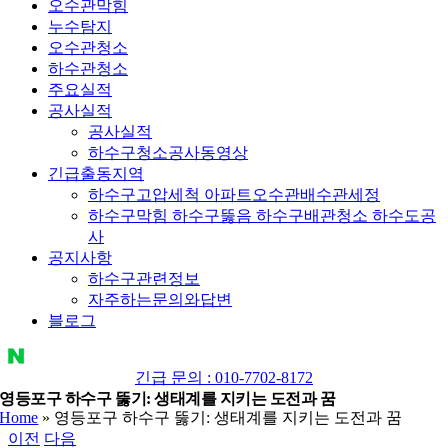
오수관막힘
누수탐지
오수관청소
하수관청소
주요실적
공사실적
공사실적
하수구청소공사동영상
긴급출동지역
하수구고압세척 아파트오수관배수관세정
하수구막힘 하수구뚫음 하수구배관청소 하수도공
사
공지사항
하수구관련정보
자주하는문의와답변
블로그
YouTube
네
이
긴급 문의 : 010-7702-8172
영등포구 하수구 뚫기: 생태계를 지키는 도전과 꿈
버
Home
»
영등포구 하수구 뚫기: 생태계를 지키는 도전과 꿈
블
이전
다음
로