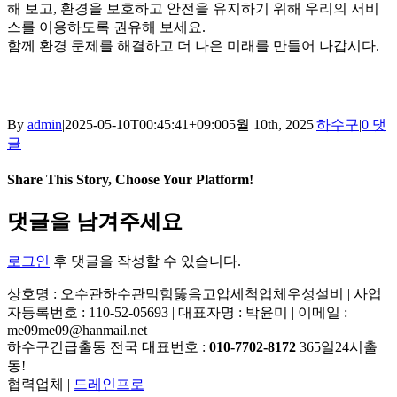
해 보고, 환경을 보호하고 안전을 유지하기 위해 우리의 서비
스를 이용하도록 권유해 보세요.
함께 환경 문제를 해결하고 더 나은 미래를 만들어 나갑시다.
By
admin
|
2025-05-10T00:45:41+09:00
5월 10th, 2025
|
하수구
|
0 댓
글
Share This Story, Choose Your Platform!
Facebook
X
Reddit
LinkedIn
Tumblr
Pinterest
Vk
이
댓글을 남겨주세요
메
일
로그인
후 댓글을 작성할 수 있습니다.
상호명 : 오수관하수관막힘뚫음고압세척업체우성설비 | 사업
자등록번호 : 110-52-05693 | 대표자명 : 박윤미 | 이메일 :
me09me09@hanmail.net
하수구긴급출동 전국 대표번호 :
010-7702-8172
365일24시출
동!
협력업체 |
드레인프로