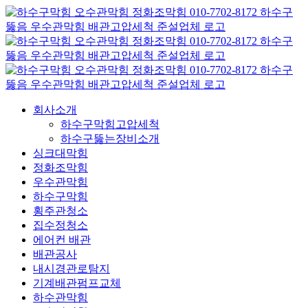
콘
텐
츠
로
건
너
뛰
회사소개
기
하수구막힘고압세척
하수구뚫는장비소개
싱크대막힘
정화조막힘
우수관막힘
하수구막힘
횡주관청소
집수정청소
에어컨 배관
배관공사
내시경관로탐지
기계배관펌프교체
하수관막힘