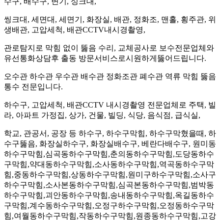
수구, 배수구, 변기, 싱크대,
씽크대, 세면대, 세면기, 화장실, 배관, 정화조, 맨홀, 횡주관, 위
생배관, 고압세척, 배관CCTV내시경촬영,
관로탐지로 막힘 없이 뚫음 수리, 교체공사로 보수전문업체와
유선통화상담후 출동 방문서비스로시원하게뚫어드립니다.
오수관 하수관 우수관 배수관 정화조관 폐수관 역류 막힘 뚫음
통수 전문입니다.
하수구, 고압세척, 배관CCTV 내시경촬영 전문업체로 주택, 빌
라, 아파트 가정집, 상가, 건물, 빌딩, 식당, 음식점, 급식실,
학교, 관공서, 공장 등 하수구, 하수구막힘, 하수구막혔을때, 하
수구뚫음, 화장실하수구, 화장실배수구, 베란다배수구, 원미동
하수구막힘,심곡동하수구막힘,춘의동하수구막힘,도당동하수
구막힘,약대동하수구막힘,소사동하수구막힘,역곡동하수구막
힘,중동하수구막힘,상동하수구막힘,원미구하수구막힘,소사구
하수구막힘,소사본동하수구막힘,심곡본동하수구막힘,범박동
하수구막힘,괴안동하수구막힘,송내동하수구막힘,옥길동하수
구막힘,계수동하수구막힘,오정구하수구막힘,오정동하수구막
힘,여월동하수구막힘,작동하수구막힘,원종동하수구막힘,고강