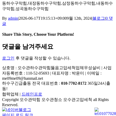
동하수구막힘,대장동하수구막힘,삼정동하수구막힘,내동하수
구막힘,성곡동하수구막힘
By
admin
|
2026-06-17T19:15:13+09:00
9월 12th, 2024
|
블로그
|
0 댓
글
Share This Story, Choose Your Platform!
Facebook
X
Reddit
LinkedIn
Tumblr
Pinterest
Vk
이
댓글을 남겨주세요
메
일
로그인
후 댓글을 작성할 수 있습니다.
상호명 : 오수관하수관막힘뚫음고압세척업체우성설비 | 사업
자등록번호 : 110-52-05693 | 대표자명 : 박윤미 | 이메일 :
me09me09@hanmail.net
하수구긴급출동 전국 대표번호 :
010-7702-8172
365일24시출
동!
협력업체 |
드레인프로
Copyright 오수관막힘 오수관청소 오수관고압세척 all Rights
Reserved.
YouTube
네
이
페이지 로드 링크