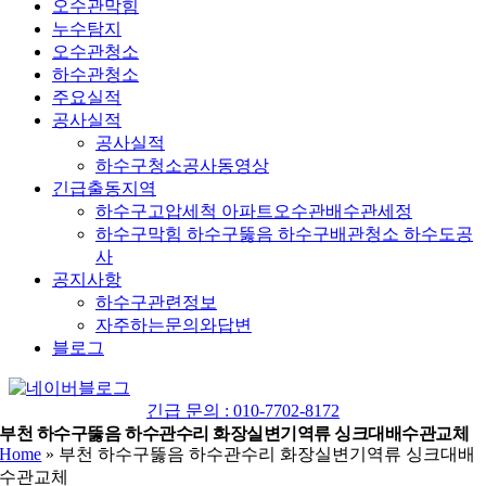
오수관막힘
누수탐지
오수관청소
하수관청소
주요실적
공사실적
공사실적
하수구청소공사동영상
긴급출동지역
하수구고압세척 아파트오수관배수관세정
하수구막힘 하수구뚫음 하수구배관청소 하수도공
사
공지사항
하수구관련정보
자주하는문의와답변
블로그
YouTube
네
이
긴급 문의 : 010-7702-8172
버
부천 하수구뚫음 하수관수리 화장실변기역류 싱크대배수관교체
Home
»
부천 하수구뚫음 하수관수리 화장실변기역류 싱크대배
블
수관교체
로