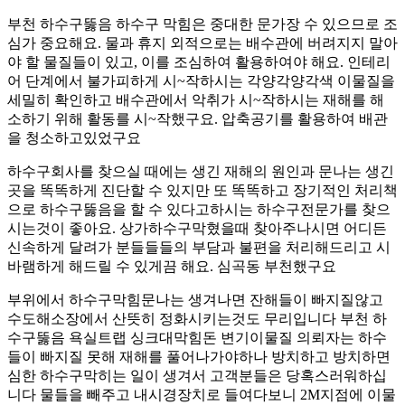
부천 하수구뚫음 하수구 막힘은 중대한 문가장 수 있으므로 조
심가 중요해요. 물과 휴지 외적으로는 배수관에 버려지지 말아
야 할 물질들이 있고, 이를 조심하여 활용하여야 해요. 인테리
어 단계에서 불가피하게 시~작하시는 각양각양각색 이물질을
세밀히 확인하고 배수관에서 악취가 시~작하시는 재해를 해
소하기 위해 활동를 시~작했구요. 압축공기를 활용하여 배관
을 청소하고있었구요
하수구회사를 찾으실 때에는 생긴 재해의 원인과 문나는 생긴
곳을 똑똑하게 진단할 수 있지만 또 똑똑하고 장기적인 처리책
으로 하수구뚫음을 할 수 있다고하시는 하수구전문가를 찾으
시는것이 좋아요. 상가하수구막혔을때 찾아주나시면 어디든
신속하게 달려가 분들들들의 부담과 불편을 처리해드리고 시
바램하게 해드릴 수 있게끔 해요. 심곡동 부천했구요
부위에서 하수구막힘문나는 생겨나면 잔해들이 빠지질않고
수도해소장에서 산뜻히 정화시키는것도 무리입니다 부천 하
수구뚫음 욕실트랩 싱크대막힘돈 변기이물질 의뢰자는 하수
들이 빠지질 못해 재해를 풀어나가야하나 방치하고 방치하면
심한 하수구막히는 일이 생겨서 고객분들은 당혹스러워하십
니다 물들을 빼주고 내시경장치로 들여다보니 2M지점에 이물