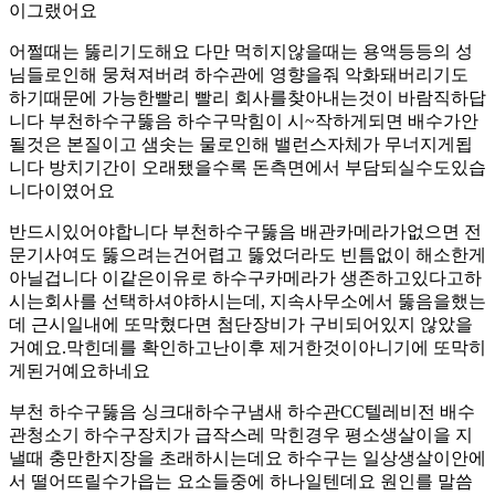
이그랬어요
어쩔때는 뚫리기도해요 다만 먹히지않을때는 용액등등의 성
님들로인해 뭉쳐져버려 하수관에 영향을줘 악화돼버리기도
하기때문에 가능한빨리 빨리 회사를찾아내는것이 바람직하답
니다 부천하수구뚫음 하수구막힘이 시~작하게되면 배수가안
될것은 본질이고 샘솟는 물로인해 밸런스자체가 무너지게됩
니다 방치기간이 오래됐을수록 돈측면에서 부담되실수도있습
니다이였어요
반드시있어야합니다 부천하수구뚫음 배관카메라가없으면 전
문기사여도 뚫으려는건어렵고 뚫었더라도 빈틈없이 해소한게
아닐겁니다 이같은이유로 하수구카메라가 생존하고있다고하
시는회사를 선택하셔야하시는데, 지속사무소에서 뚫음을했는
데 근시일내에 또막혔다면 첨단장비가 구비되어있지 않았을
거예요.막힌데를 확인하고난이후 제거한것이아니기에 또막히
게된거예요하네요
부천 하수구뚫음 싱크대하수구냄새 하수관CC텔레비전 배수
관청소기 하수구장치가 급작스레 막힌경우 평소생살이을 지
낼때 충만한지장을 초래하시는데요 하수구는 일상생살이안에
서 떨어뜨릴수가읍는 요소들중에 하나일텐데요 원인를 말씀