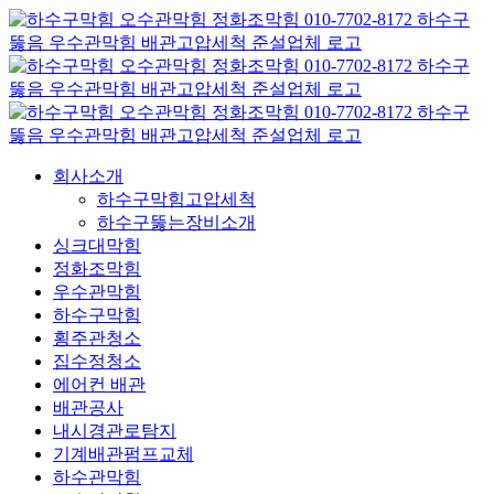
콘
텐
츠
로
건
너
뛰
회사소개
기
하수구막힘고압세척
하수구뚫는장비소개
싱크대막힘
정화조막힘
우수관막힘
하수구막힘
횡주관청소
집수정청소
에어컨 배관
배관공사
내시경관로탐지
기계배관펌프교체
하수관막힘