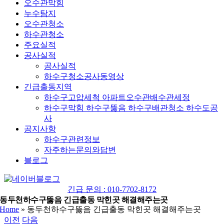
오수관막힘
누수탐지
오수관청소
하수관청소
주요실적
공사실적
공사실적
하수구청소공사동영상
긴급출동지역
하수구고압세척 아파트오수관배수관세정
하수구막힘 하수구뚫음 하수구배관청소 하수도공
사
공지사항
하수구관련정보
자주하는문의와답변
블로그
YouTube
네
이
긴급 문의 : 010-7702-8172
버
동두천하수구뚫음 긴급출동 막힌곳 해결해주는곳
Home
»
동두천하수구뚫음 긴급출동 막힌곳 해결해주는곳
블
이전
다음
로