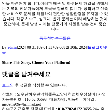
안을 마련해야 합니다.이러한 배관 및 하수문제 해결을 위해서
는 지역의 전문가들에게 도움을 청해야 합니다. 정확하고 신속
한 서비스로 문제를 해결하여 편안한 생활환경을 유지할 수 있
습니다. 각종 하수구, 싱크대, 변기 문제는 미리 예방하는 것이
중요하며, 문제 발생 시에는 전문가의 지원을 받는 것이 좋습
니다
동두천하수구뚫음
By
admin
|
2024-08-31T09:01:33+09:00
8월 30th, 2024
|
블로그
|
0 댓
글
Share This Story, Choose Your Platform!
Facebook
X
Reddit
LinkedIn
Tumblr
Pinterest
Vk
이
댓글을 남겨주세요
메
일
로그인
후 댓글을 작성할 수 있습니다.
상호명 : 오수관하수관막힘뚫음고압세척업체우성설비 | 사업
자등록번호 : 110-52-05693 | 대표자명 : 박윤미 | 이메일 :
me09me09@hanmail.net
하수구긴급출동 전국 대표번호 :
010-7702-8172
365일24시출