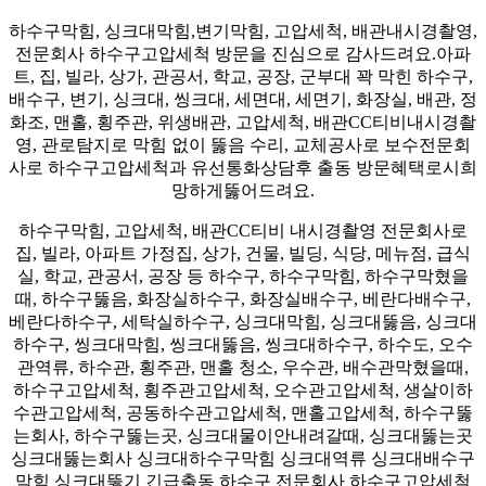
그
하수구막힘, 싱크대막힘,변기막힘, 고압세척, 배관내시경촬영,
전문회사 하수구고압세척 방문을 진심으로 감사드려요.아파
트, 집, 빌라, 상가, 관공서, 학교, 공장, 군부대 꽉 막힌 하수구,
배수구, 변기, 싱크대, 씽크대, 세면대, 세면기, 화장실, 배관, 정
화조, 맨홀, 횡주관, 위생배관, 고압세척, 배관CC티비내시경촬
영, 관로탐지로 막힘 없이 뚫음 수리, 교체공사로 보수전문회
사로 하수구고압세척과 유선통화상담후 출동 방문혜택로시희
망하게뚫어드려요.
​하수구막힘, 고압세척, 배관CC티비 내시경촬영 전문회사로
집, 빌라, 아파트 가정집, 상가, 건물, 빌딩, 식당, 메뉴점, 급식
실, 학교, 관공서, 공장 등 하수구, 하수구막힘, 하수구막혔을
때, 하수구뚫음, 화장실하수구, 화장실배수구, 베란다배수구,
베란다하수구, 세탁실하수구, 싱크대막힘, 싱크대뚫음, 싱크대
하수구, 씽크대막힘, 씽크대뚫음, 씽크대하수구, 하수도, 오수
관역류, 하수관, 횡주관, 맨홀 청소, 우수관, 배수관막혔을때,
하수구고압세척, 횡주관고압세척, 오수관고압세척, 생살이하
수관고압세척, 공동하수관고압세척, 맨홀고압세척, 하수구뚫
는회사, 하수구뚫는곳, 싱크대물이안내려갈때, 싱크대뚫는곳
싱크대뚫는회사 싱크대하수구막힘 싱크대역류 싱크대배수구
막힘 싱크대뚫기 긴급출동 하수구 전문회사 하수구고압세척