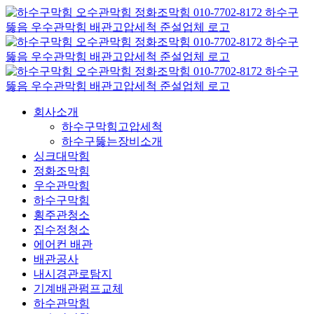
콘
텐
츠
로
건
너
뛰
회사소개
기
하수구막힘고압세척
하수구뚫는장비소개
싱크대막힘
정화조막힘
우수관막힘
하수구막힘
횡주관청소
집수정청소
에어컨 배관
배관공사
내시경관로탐지
기계배관펌프교체
하수관막힘