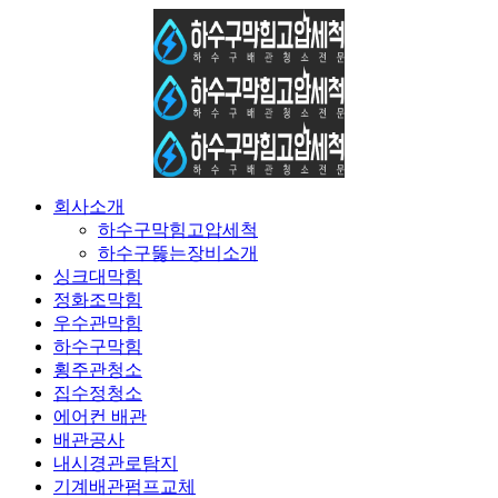
콘
텐
츠
로
건
너
뛰
기
회사소개
하수구막힘고압세척
하수구뚫는장비소개
싱크대막힘
정화조막힘
우수관막힘
하수구막힘
횡주관청소
집수정청소
에어컨 배관
배관공사
내시경관로탐지
기계배관펌프교체