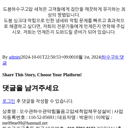
도봉하수구고압 세척은 고객들에게 집안을 깨끗하게 유지하는 최
상의 방법입니다.
도봉 싱크대 막힘으로 인한 냄새와 막힘 문제를 빠르고 효과적으
로 해결하고 싶다면, 저희의 전문가들에게 언제든지 연락해 주십
시오. 저희는 언제든지 도와드릴 준비가 되어 있습니다.
By
admin
|
2024-10-01T22:50:53+09:00
10월 1st, 2024
|
하수구
|
0 댓
글
Share This Story, Choose Your Platform!
Facebook
X
Reddit
LinkedIn
Tumblr
Pinterest
Vk
이
댓글을 남겨주세요
메
일
로그인
후 댓글을 작성할 수 있습니다.
상호명 : 오수관하수관막힘뚫음고압세척업체우성설비 | 사업
자등록번호 : 110-52-05693 | 대표자명 : 박윤미 | 이메일 :
me09me09@hanmail.net