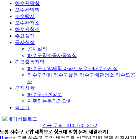
하수관막힘
오수관막힘
누수탐지
오수관청소
하수관청소
주요실적
공사실적
공사실적
하수구청소공사동영상
긴급출동지역
하수구고압세척 아파트오수관배수관세정
하수구막힘 하수구뚫음 하수구배관청소 하수도공
사
공지사항
하수구관련정보
자주하는문의와답변
블로그
네
YouTube
이
긴급 문의 : 010-7702-8172
버
도봉 하수구 고압 세척으로 싱크대 막힘 문제 해결하기!
Home
»
도봉 하수구 고압 세척으로 싱크대 막힘 문제 해결하기!
블