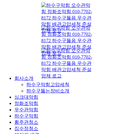
콘
텐
츠
로
건
너
뛰
기
회사소개
하수구막힘고압세척
하수구뚫는장비소개
싱크대막힘
정화조막힘
우수관막힘
하수구막힘
횡주관청소
집수정청소