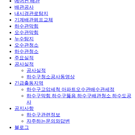
에어컨 배관
배관공사
내시경관로탐지
기계배관펌프교체
하수관막힘
오수관막힘
누수탐지
오수관청소
하수관청소
주요실적
공사실적
공사실적
하수구청소공사동영상
긴급출동지역
하수구고압세척 아파트오수관배수관세정
하수구막힘 하수구뚫음 하수구배관청소 하수도공
사
공지사항
하수구관련정보
자주하는문의와답변
블로그