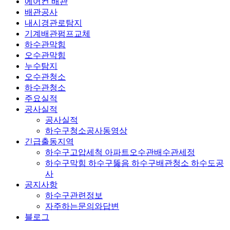
에어컨 배관
배관공사
내시경관로탐지
기계배관펌프교체
하수관막힘
오수관막힘
누수탐지
오수관청소
하수관청소
주요실적
공사실적
공사실적
하수구청소공사동영상
긴급출동지역
하수구고압세척 아파트오수관배수관세정
하수구막힘 하수구뚫음 하수구배관청소 하수도공
사
공지사항
하수구관련정보
자주하는문의와답변
블로그