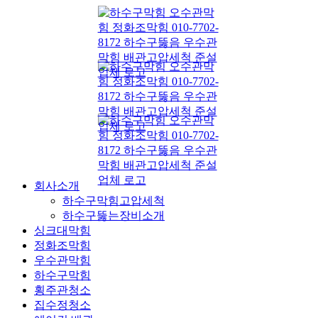
콘
텐
츠
로
건
너
뛰
기
회사소개
하수구막힘고압세척
하수구뚫는장비소개
싱크대막힘
정화조막힘
우수관막힘
하수구막힘
횡주관청소
집수정청소