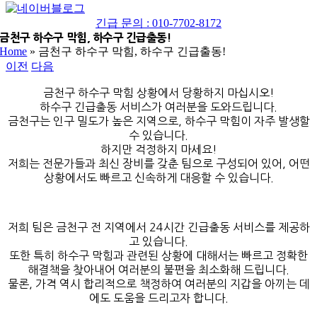
네
YouTube
이
긴급 문의 : 010-7702-8172
버
금천구 하수구 막힘, 하수구 긴급출동!
Home
»
금천구 하수구 막힘, 하수구 긴급출동!
블
이전
다음
로
그
금천구 하수구 막힘 상황에서 당황하지 마십시오!
하수구 긴급출동 서비스가 여러분을 도와드립니다.
금천구는 인구 밀도가 높은 지역으로, 하수구 막힘이 자주 발생할
수 있습니다.
하지만 걱정하지 마세요!
저희는 전문가들과 최신 장비를 갖춘 팀으로 구성되어 있어, 어떤
상황에서도 빠르고 신속하게 대응할 수 있습니다.
저희 팀은 금천구 전 지역에서 24시간 긴급출동 서비스를 제공하
고 있습니다.
또한 특히 하수구 막힘과 관련된 상황에 대해서는 빠르고 정확한
해결책을 찾아내어 여러분의 불편을 최소화해 드립니다.
물론, 가격 역시 합리적으로 책정하여 여러분의 지갑을 아끼는 데
에도 도움을 드리고자 합니다.