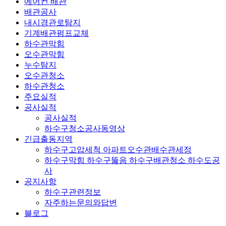
에어컨 배관
배관공사
내시경관로탐지
기계배관펌프교체
하수관막힘
오수관막힘
누수탐지
오수관청소
하수관청소
주요실적
공사실적
공사실적
하수구청소공사동영상
긴급출동지역
하수구고압세척 아파트오수관배수관세정
하수구막힘 하수구뚫음 하수구배관청소 하수도공
사
공지사항
하수구관련정보
자주하는문의와답변
블로그