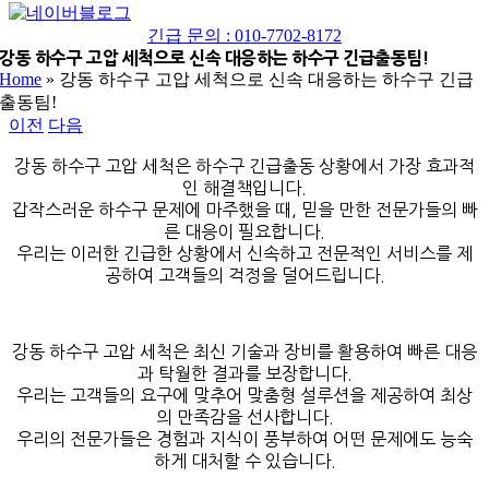
네
YouTube
이
긴급 문의 : 010-7702-8172
버
강동 하수구 고압 세척으로 신속 대응하는 하수구 긴급출동팀!
Home
»
강동 하수구 고압 세척으로 신속 대응하는 하수구 긴급
블
출동팀!
로
이전
다음
그
강동 하수구 고압 세척은 하수구 긴급출동 상황에서 가장 효과적
인 해결책입니다.
갑작스러운 하수구 문제에 마주했을 때, 믿을 만한 전문가들의 빠
른 대응이 필요합니다.
우리는 이러한 긴급한 상황에서 신속하고 전문적인 서비스를 제
공하여 고객들의 걱정을 덜어드립니다.
강동 하수구 고압 세척은 최신 기술과 장비를 활용하여 빠른 대응
과 탁월한 결과를 보장합니다.
우리는 고객들의 요구에 맞추어 맞춤형 설루션을 제공하여 최상
의 만족감을 선사합니다.
우리의 전문가들은 경험과 지식이 풍부하여 어떤 문제에도 능숙
하게 대처할 수 있습니다.