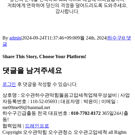
저희에게 연락하여 당신의 걱정을 덜어드리도록 도와주세요.
감사합니다.
By
admin
|
2024-09-24T11:37:46+09:00
9월 24th, 2024
|
하수구
|
0 댓
글
Share This Story, Choose Your Platform!
Facebook
X
Reddit
LinkedIn
Tumblr
Pinterest
Vk
이
댓글을 남겨주세요
메
일
로그인
후 댓글을 작성할 수 있습니다.
상호명 : 오수관하수관막힘뚫음고압세척업체우성설비 | 사업
자등록번호 : 110-52-05693 | 대표자명 : 박윤미 | 이메일 :
me09me09@hanmail.net
하수구긴급출동 전국 대표번호 :
010-7702-8172
365일24시출
동!
협력업체 |
드레인프로
Copyright 오수관막힘 오수관청소 오수관고압세척 all Rights