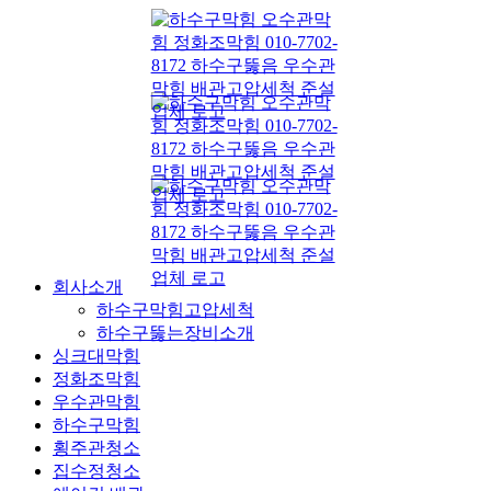
콘
텐
츠
로
건
너
뛰
기
회사소개
하수구막힘고압세척
하수구뚫는장비소개
싱크대막힘
정화조막힘
우수관막힘
하수구막힘
횡주관청소
집수정청소