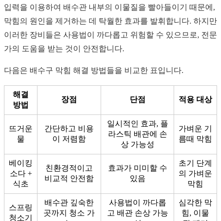
입력을 이용하여 배수관 내부의 이물질을 빨아들이기 때문에,
막힘의 원인을 제거하는 데 탁월한 효과를 발휘합니다. 하지만
이러한 장비들은 사용법이 까다롭고 위험할 수 있으므로, 전문
가의 도움을 받는 것이 안전합니다.
다음은 배수구 막힘 해결 방법들을 비교한 표입니다.
해결
장점
단점
적용 대상
방법
일시적인 효과, 플
뜨거운
간단하고 비용
가벼운 기
라스틱 배관에 손
물
이 저렴함
름때 막힘
상 가능성
베이킹
초기 단계
친환경적이고
효과가 미미할 수
소다 +
의 가벼운
비교적 안전함
있음
식초
막힘
배수관 깊숙한
사용법이 까다롭
심각한 막
스프링
곳까지 청소 가
고 배관 손상 가능
힘, 이물
청소기