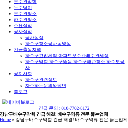
오수관막힘
누수탐지
오수관청소
하수관청소
주요실적
공사실적
공사실적
하수구청소공사동영상
긴급출동지역
하수구고압세척 아파트오수관배수관세정
하수구막힘 하수구뚫음 하수구배관청소 하수도공
사
공지사항
하수구관련정보
자주하는문의와답변
블로그
YouTube
네
이
긴급 문의 : 010-7702-8172
버
강남구배수구막힘 긴급 해결! 배수구역류 전문 뚫는업체
Home
»
강남구배수구막힘 긴급 해결! 배수구역류 전문 뚫는업체
블
로