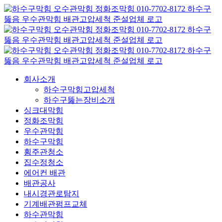
콘
텐
츠
로
건
너
뛰
회사소개
기
하수구막힘고압세척
하수구뚫는장비소개
싱크대막힘
정화조막힘
우수관막힘
하수구막힘
횡주관청소
집수정청소
에어컨 배관
배관공사
내시경관로탐지
기계배관펌프교체
하수관막힘