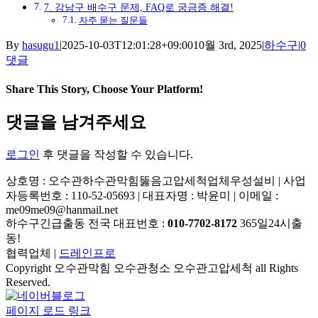
7. 강남구 배수구 문제, FAQ로 궁금증 해결!
자주 묻는 질문들
By
hasugu1
|
2025-10-03T12:01:28+09:00
10월 3rd, 2025
|
하수구
|
0
댓글
Share This Story, Choose Your Platform!
Facebook
X
Reddit
LinkedIn
Tumblr
Pinterest
Vk
이
댓글을 남겨주세요
메
일
로그인
후 댓글을 작성할 수 있습니다.
상호명 : 오수관하수관막힘뚫음고압세척업체우성설비 | 사업
자등록번호 : 110-52-05693 | 대표자명 : 박윤미 | 이메일 :
me09me09@hanmail.net
하수구긴급출동 전국 대표번호 :
010-7702-8172
365일24시출
동!
협력업체 |
드레인프로
Copyright 오수관막힘 오수관청소 오수관고압세척 all Rights
Reserved.
YouTube
네
이
페이지 로드 링크