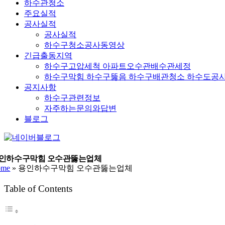
하수관청소
주요실적
공사실적
공사실적
하수구청소공사동영상
긴급출동지역
하수구고압세척 아파트오수관배수관세정
하수구막힘 하수구뚫음 하수구배관청소 하수도공
공지사항
하수구관련정보
자주하는문의와답변
블로그
YouTube
네
이
버
인하수구막힘 오수관뚫는업체
ome
»
용인하수구막힘 오수관뚫는업체
블
로
Table of Contents
그