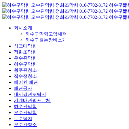
콘
텐
츠
로
회사소개
건
하수구막힘고압세척
너
하수구뚫는장비소개
뛰
싱크대막힘
기
정화조막힘
우수관막힘
하수구막힘
횡주관청소
집수정청소
에어컨 배관
배관공사
내시경관로탐지
기계배관펌프교체
하수관막힘
오수관막힘
누수탐지
오수관청소