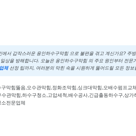
 용인에서 갑작스러운 용인하수구막힘 으로 불편을 겪고 계신가요? 주방,
일상을 방해합니다. 오늘은 용인하수구막힘 의 주요 원인부터 전문가
는업체
선정 팁까지, 여러분의 막힌 속을 시원하게 뚫어드릴 모든 정보
구막힘뚫음,오수관막힘,정화조막힘,싱크대막힘,오배수펌프교체,
역류,우수관막힘,하수구청소,고압세척,배수공사,긴급출동하수구,상
청소전문업체