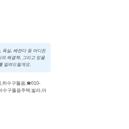
 욕실, 베란다 등 어디든
의 해결책, 그리고 믿을
를 알려드릴게요.
하수구뚫음,☎010-
가하수구뚫음주택,빌라,아