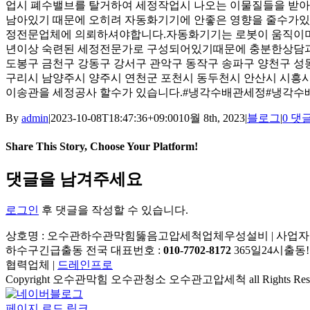
업시 폐수밸브를 탈거하여 세정작업시 나오는 이물질들을 받아
남아있기 때문에 오히려 자동화기기에 안좋은 영향을 줄수가
정전문업체에 의뢰하셔야합니다.자동화기기는 로봇이 움직이며 
년이상 숙련된 세정전문가로 구성되어있기때문에 충분한상담과
도봉구 금천구 강동구 강서구 관악구 동작구 송파구 양천구 성
구리시 남양주시 양주시 연천군 포천시 동두천시 안산시 시흥시
이송관을 세정공사 할수가 있습니다.#냉각수배관세정#냉각수
By
admin
|
2023-10-08T18:47:36+09:00
10월 8th, 2023
|
블로그
|
0 댓
Share This Story, Choose Your Platform!
Facebook
X
Reddit
LinkedIn
Tumblr
Pinterest
Vk
이
댓글을 남겨주세요
메
일
로그인
후 댓글을 작성할 수 있습니다.
상호명 : 오수관하수관막힘뚫음고압세척업체우성설비 | 사업자등록번호 : 110
하수구긴급출동 전국 대표번호 :
010-7702-8172
365일24시출동!
협력업체 |
드레인프로
Copyright 오수관막힘 오수관청소 오수관고압세척 all Rights Rese
YouTube
네
이
페이지 로드 링크