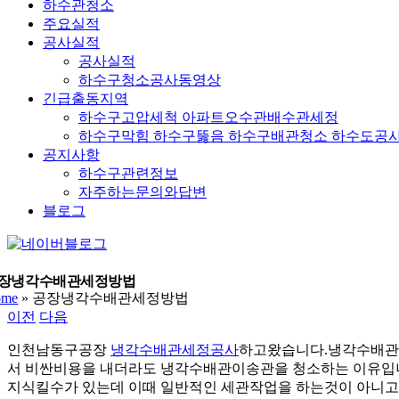
하수관청소
주요실적
공사실적
공사실적
하수구청소공사동영상
긴급출동지역
하수구고압세척 아파트오수관배수관세정
하수구막힘 하수구뚫음 하수구배관청소 하수도공
공지사항
하수구관련정보
자주하는문의와답변
블로그
YouTube
네
이
버
장냉각수배관세정방법
ome
»
공장냉각수배관세정방법
블
이전
다음
로
그
인천남동구공장
냉각수배관세정공사
하고왔습니다.냉각수배관
서 비싼비용을 내더라도 냉각수배관이송관을 청소하는 이유입
지식킬수가 있는데 이때 일반적인 세관작업을 하는것이 아니