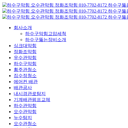
콘
텐
츠
로
회사소개
건
하수구막힘고압세척
너
하수구뚫는장비소개
뛰
싱크대막힘
기
정화조막힘
우수관막힘
하수구막힘
횡주관청소
집수정청소
에어컨 배관
배관공사
내시경관로탐지
기계배관펌프교체
하수관막힘
오수관막힘
누수탐지
오수관청소