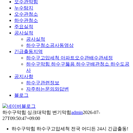
오수관막힘
누수탐지
오수관청소
하수관청소
주요실적
공사실적
공사실적
하수구청소공사동영상
긴급출동지역
하수구고압세척 아파트오수관배수관세정
하수구막힘 하수구뚫음 하수구배관청소 하수도공
사
공지사항
하수구관련정보
자주하는문의와답변
블로그
YouTube
네
이
하수구막힘 싱크대막힘 변기막힘
admin
2026-07-
버
27T09:50:47+09:00
블
하수구막힘 하수구고압세척
전국 어디든 24시 긴급출동!
로