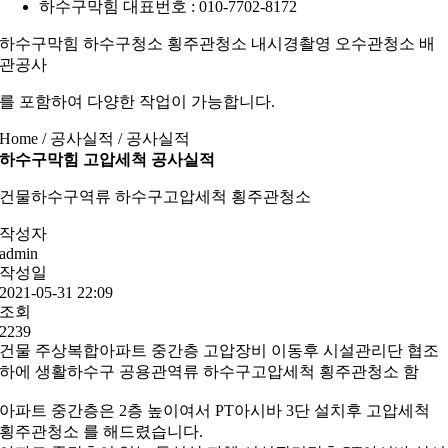
하수구막힘 대표번호 : 010-7702-8172
그
하수구막힘 하수구청소 횡주관청소 내시경촬영 오수관청소 배
관공사
를 포함하여 다양한 작업이 가능합니다.
Home / 공사실적 /
공사실적
하수구막힘 고압세척 공사실적
건물하수구역류 하수구고압세척 횡주관청소
작성자
admin
작성일
2021-05-31 22:09
조회
2239
건물 주상복합아파트 중간층 고압장비 이동후 시설관리단 협조
하에 생활하수구 공용관역류 하수구고압세척 횡주관청소 함
아파트 중간층은 2층 높이여서 PT아시바 3단 설치후 고압세척
횡주관청소 를 해드렸습니다.