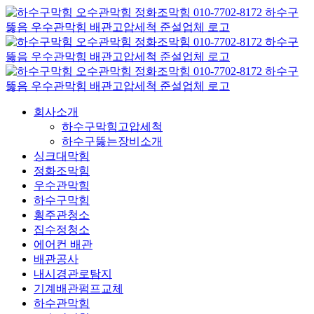
콘
텐
츠
로
건
너
뛰
회사소개
기
하수구막힘고압세척
하수구뚫는장비소개
싱크대막힘
정화조막힘
우수관막힘
하수구막힘
횡주관청소
집수정청소
에어컨 배관
배관공사
내시경관로탐지
기계배관펌프교체
하수관막힘