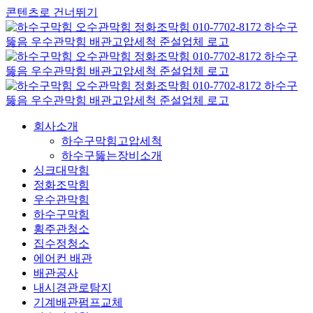
콘텐츠로 건너뛰기
회사소개
하수구막힘고압세척
하수구뚫는장비소개
싱크대막힘
정화조막힘
우수관막힘
하수구막힘
횡주관청소
집수정청소
에어컨 배관
배관공사
내시경관로탐지
기계배관펌프교체