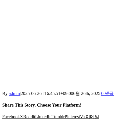
By
admin
|
2025-06-26T16:45:51+09:00
6월 26th, 2025
|
0 댓글
Share This Story, Choose Your Platform!
Facebook
X
Reddit
LinkedIn
Tumblr
Pinterest
Vk
이메일