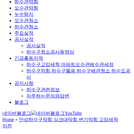
하수관막힘
오수관막힘
누수탐지
오수관청소
하수관청소
주요실적
공사실적
공사실적
하수구청소공사동영상
긴급출동지역
하수구고압세척 아파트오수관배수관세정
하수구막힘 하수구뚫음 하수구배관청소 하수도공
사
공지사항
하수구관련정보
자주하는문의와답변
블로그
네이버블로그
YouTube
Home
»
안성하수구막힘 싱크대막힘 변기막힘 고압세척
이전