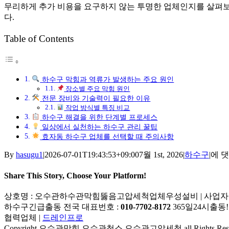
무리하게 추가 비용을 요구하지 않는 투명한 업체인지를 살펴보는 
다.
Table of Contents
하수구 막힘과 역류가 발생하는 주요 원인
장소별 주요 막힘 원인
전문 장비와 기술력이 필요한 이유
작업 방식별 특징 비교
하수구 해결을 위한 단계별 프로세스
일상에서 실천하는 하수구 관리 꿀팁
효자동 하수구 업체를 선택할 때 주의사항
효
By
hasugu1
|
2026-07-01T19:43:53+09:00
7월 1st, 2026
|
하수구
|
에 
자
동
Share This Story, Choose Your Platform!
하
Facebook
X
Reddit
LinkedIn
Tumblr
Pinterest
Vk
이
상호명 : 오수관하수관막힘뚫음고압세척업체우성설비 | 사업자등록번호 : 110
수
메
하수구긴급출동 전국 대표번호 :
010-7702-8172
365일24시출동!
구
일
협력업체 |
드레인프로
막
Copyright 오수관막힘 오수관청소 오수관고압세척 all Rights Rese