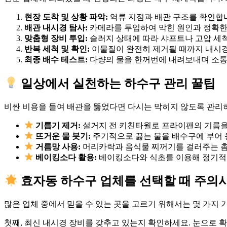
현장 도착 및 상황 파악:
역류 지점과 배관 구조를 확인합
배관 내시경 탐사:
카메라를 투입하여 막힌 원인과 정확한
맞춤형 장비 투입:
슬러지 상태에 따라 샤프트나 고압 세
반복 세척 및 확인:
이물질이 완전히 제거될 때까지 내시경
최종 배수 테스트:
다량의 물을 한꺼번에 내려보내며 소통
일상에서 실천하는 하수구 관리 꿀팁
비싼 비용을 들여 배관을 뚫었다면 다시는 막히지 않도록 관리하
기름기 제거:
설거지 전 키친타월로 프라이팬의 기름을
뜨거운 물 붓기:
주기적으로 끓는 물을 배수구에 부어 
거름망 사용:
머리카락과 음식물 찌꺼기를 걸러주는 촘
베이킹소다 활용:
베이킹소다와 식초를 이용해 정기적으
효자동 하수구 업체를 선택할 때 주의
많은 업체 중에서 믿을 수 있는 곳을 고르기 위해서는 몇 가지
첫째, 최신 내시경 장비를 갖추고 있는지 확인하세요. 눈으로 확