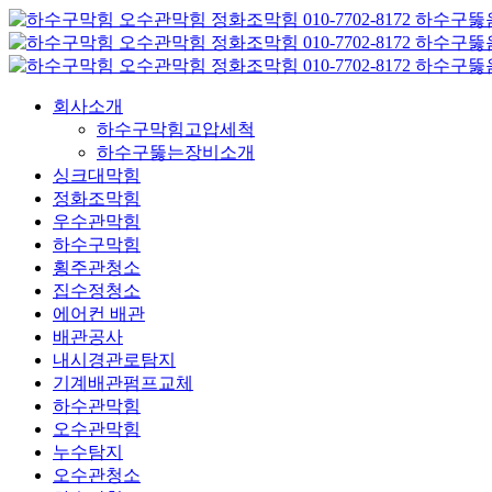
콘
텐
츠
로
회사소개
건
하수구막힘고압세척
너
하수구뚫는장비소개
뛰
싱크대막힘
기
정화조막힘
우수관막힘
하수구막힘
횡주관청소
집수정청소
에어컨 배관
배관공사
내시경관로탐지
기계배관펌프교체
하수관막힘
오수관막힘
누수탐지
오수관청소