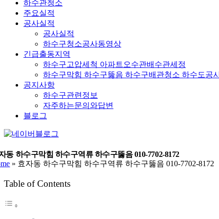
하수관청소
주요실적
공사실적
공사실적
하수구청소공사동영상
긴급출동지역
하수구고압세척 아파트오수관배수관세정
하수구막힘 하수구뚫음 하수구배관청소 하수도공
공지사항
하수구관련정보
자주하는문의와답변
블로그
YouTube
네
이
버
자동 하수구막힘 하수구역류 하수구뚫음 010-7702-8172
ome
»
효자동 하수구막힘 하수구역류 하수구뚫음 010-7702-8172
블
로
Table of Contents
그