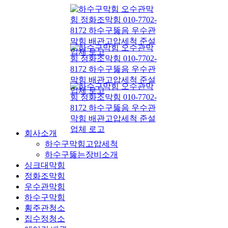
콘
텐
츠
로
건
너
뛰
기
회사소개
하수구막힘고압세척
하수구뚫는장비소개
싱크대막힘
정화조막힘
우수관막힘
하수구막힘
횡주관청소
집수정청소