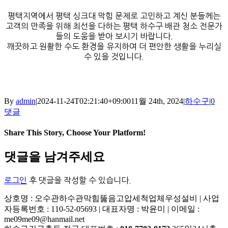
평택지역에서 평택 싱크대 막힘 문제로 고민하고 계신 분들께는
고객의 만족을 위해 최선을 다하는 평택 하수구 배관 청소 전문가
들의 도움을 받아 보시기 바랍니다.
깨끗하고 원활한 수도 환경을 유지하여 더 편안한 생활을 누리실
수 있을 것입니다.
By
admin
|
2024-11-24T02:21:40+09:00
11월 24th, 2024
|
하수구
|
0
댓글
Share This Story, Choose Your Platform!
Facebook
X
Reddit
LinkedIn
Tumblr
Pinterest
Vk
이
댓글을 남겨주세요
메
일
로그인
후 댓글을 작성할 수 있습니다.
상호명 : 오수관하수관막힘뚫음고압세척업체우성설비 | 사업
자등록번호 : 110-52-05693 | 대표자명 : 박윤미 | 이메일 :
me09me09@hanmail.net