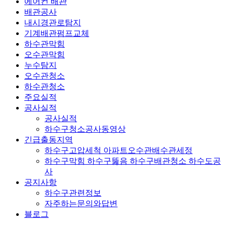
에어컨 배관
배관공사
내시경관로탐지
기계배관펌프교체
하수관막힘
오수관막힘
누수탐지
오수관청소
하수관청소
주요실적
공사실적
공사실적
하수구청소공사동영상
긴급출동지역
하수구고압세척 아파트오수관배수관세정
하수구막힘 하수구뚫음 하수구배관청소 하수도공
사
공지사항
하수구관련정보
자주하는문의와답변
블로그