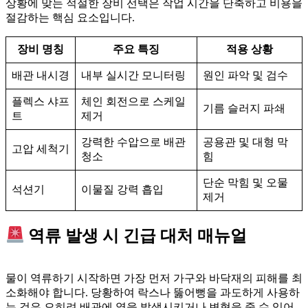
상황에 맞는 적절한 장비 선택은 작업 시간을 단축하고 비용을
절감하는 핵심 요소입니다.
장비 명칭
주요 특징
적용 상황
배관 내시경
내부 실시간 모니터링
원인 파악 및 검수
플렉스 샤프
체인 회전으로 스케일
기름 슬러지 파쇄
트
제거
강력한 수압으로 배관
공용관 및 대형 막
고압 세척기
청소
힘
단순 막힘 및 오물
석션기
이물질 강력 흡입
제거
역류 발생 시 긴급 대처 매뉴얼
물이 역류하기 시작하면 가장 먼저 가구와 바닥재의 피해를 최
소화해야 합니다. 당황하여 락스나 뚫어뻥을 과도하게 사용하
는 것은 오히려 배관에 열을 발생시키거나 변형을 줄 수 있어