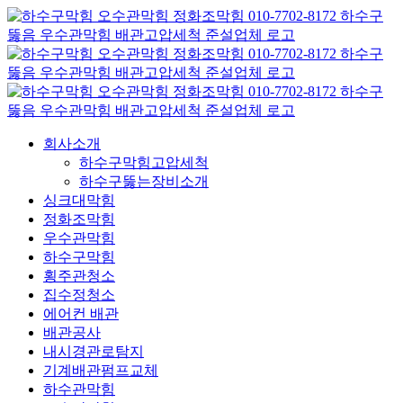
콘
텐
츠
로
건
너
뛰
회사소개
기
하수구막힘고압세척
하수구뚫는장비소개
싱크대막힘
정화조막힘
우수관막힘
하수구막힘
횡주관청소
집수정청소
에어컨 배관
배관공사
내시경관로탐지
기계배관펌프교체
하수관막힘