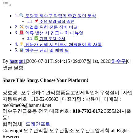
토당동 하수구 막힘의 주요 원인 분석
주요 오염 물질 종류
해결을 위한 전문 장비 비교
역류 발생 시 긴급 대처 매뉴얼
긴급 조치 순서
전문가 선택 시 반드시 체크해야 할 사항
하수구 관리 및 예방 팁
토
By
hasugu1
|
2026-07-01T19:44:15+09:00
7월 1st, 2026
|
하수구
|
에
당
댓글 닫힘
동
하
Share This Story, Choose Your Platform!
수
Facebook
X
Reddit
LinkedIn
Tumblr
Pinterest
Vk
이
상호명 : 오수관하수관막힘뚫음고압세척업체우성설비 | 사업
구
메
자등록번호 : 110-52-05693 | 대표자명 : 박윤미 | 이메일 :
막
일
me09me09@hanmail.net
힘
하수구긴급출동 전국 대표번호 :
010-7702-8172
365일24시출
하
동!
수
협력업체 |
드레인프로
구
Copyright 오수관막힘 오수관청소 오수관고압세척 all Rights
역
Reserved.