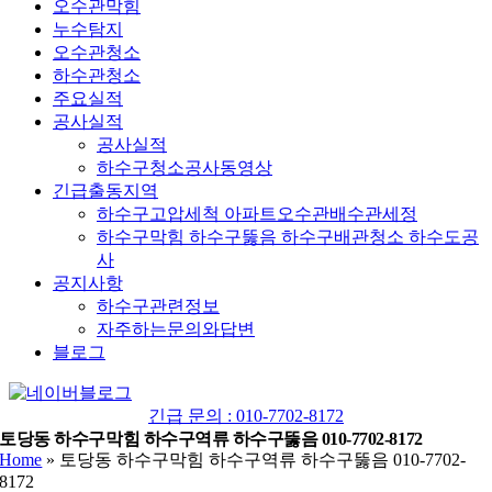
오수관막힘
누수탐지
오수관청소
하수관청소
주요실적
공사실적
공사실적
하수구청소공사동영상
긴급출동지역
하수구고압세척 아파트오수관배수관세정
하수구막힘 하수구뚫음 하수구배관청소 하수도공
사
공지사항
하수구관련정보
자주하는문의와답변
블로그
YouTube
네
이
긴급 문의 : 010-7702-8172
버
토당동 하수구막힘 하수구역류 하수구뚫음 010-7702-8172
Home
»
토당동 하수구막힘 하수구역류 하수구뚫음 010-7702-
블
8172
로