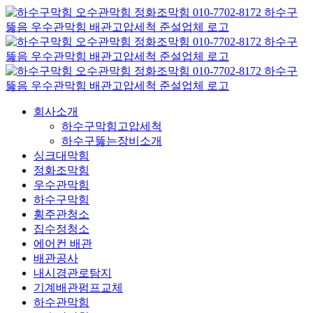
콘
텐
츠
로
건
너
뛰
회사소개
기
하수구막힘고압세척
하수구뚫는장비소개
싱크대막힘
정화조막힘
우수관막힘
하수구막힘
횡주관청소
집수정청소
에어컨 배관
배관공사
내시경관로탐지
기계배관펌프교체
하수관막힘