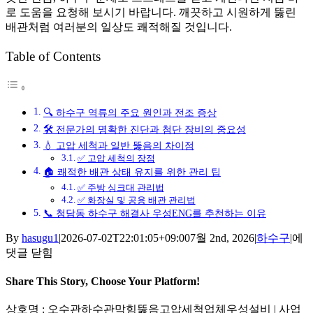
로 도움을 요청해 보시기 바랍니다. 깨끗하고 시원하게 뚫린
배관처럼 여러분의 일상도 쾌적해질 것입니다.
Table of Contents
🔍 하수구 역류의 주요 원인과 전조 증상
🛠️ 전문가의 명확한 진단과 첨단 장비의 중요성
💧 고압 세척과 일반 뚫음의 차이점
✅ 고압 세척의 장점
🏠 쾌적한 배관 상태 유지를 위한 관리 팁
✅ 주방 싱크대 관리법
✅ 화장실 및 공용 배관 관리법
📞 청담동 하수구 해결사 우성ENG를 추천하는 이유
청
By
hasugu1
|
2026-07-02T22:01:05+09:00
7월 2nd, 2026
|
하수구
|
에
담
댓글 닫힘
동
하
Share This Story, Choose Your Platform!
수
Facebook
X
Reddit
LinkedIn
Tumblr
Pinterest
Vk
이
상호명 : 오수관하수관막힘뚫음고압세척업체우성설비 | 사업
구