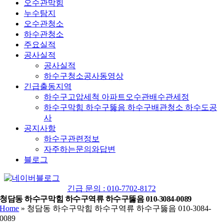
오수관막힘
누수탐지
오수관청소
하수관청소
주요실적
공사실적
공사실적
하수구청소공사동영상
긴급출동지역
하수구고압세척 아파트오수관배수관세정
하수구막힘 하수구뚫음 하수구배관청소 하수도공
사
공지사항
하수구관련정보
자주하는문의와답변
블로그
YouTube
네
이
긴급 문의 : 010-7702-8172
버
청담동 하수구막힘 하수구역류 하수구뚫음 010-3084-0089
Home
»
청담동 하수구막힘 하수구역류 하수구뚫음 010-3084-
블
0089
로