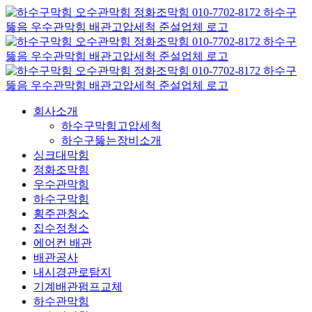
콘
텐
츠
로
건
너
뛰
회사소개
기
하수구막힘고압세척
하수구뚫는장비소개
싱크대막힘
정화조막힘
우수관막힘
하수구막힘
횡주관청소
집수정청소
에어컨 배관
배관공사
내시경관로탐지
기계배관펌프교체
하수관막힘