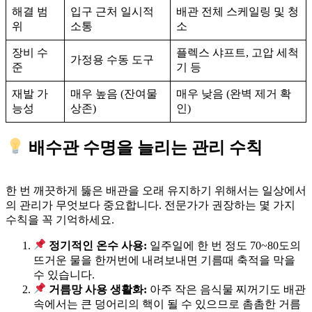
해결 범
입구 근처 일시적
배관 전체 스케일링 및 청
위
소통
소
장비 수
플렉스 샤프트, 고압 세척
가정용 수동 도구
준
기 등
재발 가
매우 높음 (잔여물
매우 낮음 (완벽 제거 확
능성
상존)
인)
배수관 수명을 늘리는 관리 수칙
한 번 깨끗하게 뚫은 배관을 오래 유지하기 위해서는 일상에서
의 관리가 무엇보다 중요합니다. 전문가가 권장하는 몇 가지
수칙을 꼭 기억하세요.
정기적인 온수 사용:
일주일에 한 번 정도 70~80도의
뜨거운 물을 한꺼번에 내려보내면 기름때 축적을 막을
수 있습니다.
거름망 사용 생활화:
아주 작은 음식물 찌꺼기도 배관
속에서는 큰 덩어리의 핵이 될 수 있으므로 촘촘한 거름