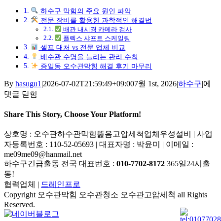
하수구 막힘의 주요 원인 파악
전문 장비를 활용한 과학적인 해결법
배관 내시경 카메라 검사
플렉스 샤프트 스케일링
셀프 대처 vs 전문 업체 비교
배수관 수명을 늘리는 관리 수칙
증일동 오수관막힘 해결 후기 마무리
증
By
hasugu1
|
2026-07-02T21:59:49+09:00
7월 1st, 2026
|
하수구
|
에
일
댓글 닫힘
동
오
Share This Story, Choose Your Platform!
수
Facebook
X
Reddit
LinkedIn
Tumblr
Pinterest
Vk
이
상호명 : 오수관하수관막힘뚫음고압세척업체우성설비 | 사업
관
메
자등록번호 : 110-52-05693 | 대표자명 : 박윤미 | 이메일 :
막
일
me09me09@hanmail.net
힘
하수구긴급출동 전국 대표번호 :
010-7702-8172
365일24시출
010-
동!
7702-
8172
협력업체 |
드레인프로
실
Copyright 오수관막힘 오수관청소 오수관고압세척 all Rights
제
Reserved.
YouTube
로
네