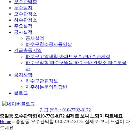
오수관막힘
누수탐지
오수관청소
하수관청소
주요실적
공사실적
공사실적
하수구청소공사동영상
긴급출동지역
하수구고압세척 아파트오수관배수관세정
하수구막힘 하수구뚫음 하수구배관청소 하수도공
사
공지사항
하수구관련정보
자주하는문의와답변
블로그
YouTube
네
이
긴급 문의 : 010-7702-8172
버
증일동 오수관막힘 010-7702-8172 실제로 보니 느낌이 다르네요
Home
»
증일동 오수관막힘 010-7702-8172 실제로 보니 느낌이 
블
르네요
로