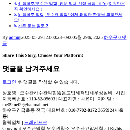
4. 정화조/오수관 막힘, 전문 업체 선정 꿀팁! 👨‍🔧 (이것만은
꼭 확인하세요!)
5. 정화조 막힘, 오수관 막힘! 이제 쾌적한 환경을 되찾으세
요! ✨
자주 묻는 질문 ❓
By
admin
|
2025-05-29T23:00:23+09:00
5월 29th, 2025
|
하수구
|
0 댓
글
Share This Story, Choose Your Platform!
Facebook
X
Reddit
LinkedIn
Tumblr
Pinterest
Vk
이
댓글을 남겨주세요
메
일
로그인
후 댓글을 작성할 수 있습니다.
상호명 : 오수관하수관막힘뚫음고압세척업체우성설비 | 사업
자등록번호 : 110-52-05693 | 대표자명 : 박윤미 | 이메일 :
me09me09@hanmail.net
하수구긴급출동 전국 대표번호 :
010-7702-8172
365일24시출
동!
협력업체 |
드레인프로
Copyright 오수관막힘 오수관청소 오수관고압세척 all Rights