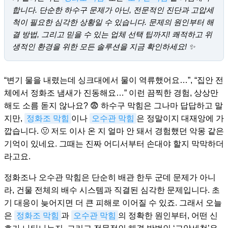
합니다. 단순한 하수구 문제가 아닌, 전문적인 진단과 고압세
척이 필요한 심각한 상황일 수 있습니다. 문제의 원인부터 해
결 방법, 그리고 믿을 수 있는 업체 선택 팁까지! 쾌적하고 위
생적인 환경을 위한 모든 솔루션을 지금 확인하세요! ✨
“변기 물을 내렸는데 싱크대에서 물이 역류했어요…”, “집안 전
체에서 정화조 냄새가 진동해요…” 이런 끔찍한 경험, 상상만
해도 소름 돋지 않나요? 😨 하수구 막힘은 그나마 답답하고 말
지만,
정화조 막힘
이나
오수관 막힘
은 정말이지 대재앙에 가
깝습니다. 🤢 저도 이사 온 지 얼마 안 돼서 경험했던 악몽 같은
기억이 있네요. 그때는 진짜 어디서부터 손대야 할지 막막하더
라고요.
정화조나 오수관 막힘은 단순히 배관 한두 군데 문제가 아니
라, 건물 전체의 배수 시스템과 직결된 심각한 문제입니다. 초
기 대응이 늦어지면 더 큰 피해로 이어질 수 있죠. 그래서 오늘
은
정화조 막힘
과
오수관 막힘
의 정확한 원인부터, 어떤 신