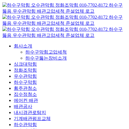
콘
텐
츠
로
건
너
뛰
회사소개
기
하수구막힘고압세척
하수구뚫는장비소개
싱크대막힘
정화조막힘
우수관막힘
하수구막힘
횡주관청소
집수정청소
에어컨 배관
배관공사
내시경관로탐지
기계배관펌프교체
하수관막힘