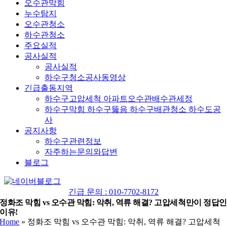
오수관막힘
누수탐지
오수관청소
하수관청소
주요실적
공사실적
공사실적
하수구청소공사동영상
긴급출동지역
하수구고압세척 아파트오수관배수관세정
하수구막힘 하수구뚫음 하수구배관청소 하수도공
사
공지사항
하수구관련정보
자주하는문의와답변
블로그
YouTube
네
이
긴급 문의 : 010-7702-8172
버
정화조 막힘 vs 오수관 막힘: 악취, 역류 해결? 고압세척만이 정답인
이유!
블
Home
»
정화조 막힘 vs 오수관 막힘: 악취, 역류 해결? 고압세척
로