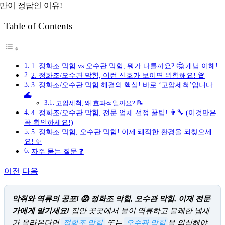
만이 정답인 이유!
그
Table of Contents
1. 정화조 막힘 vs 오수관 막힘, 뭐가 다를까요? 🤔 개념 이해!
2. 정화조/오수관 막힘, 이런 신호가 보이면 위험해요! 🚨
3. 정화조/오수관 막힘 해결의 핵심! 바로 ‘고압세척’입니다.
🌊
고압세척, 왜 효과적일까요? 📝
4. 정화조/오수관 막힘, 전문 업체 선정 꿀팁! 👨‍🔧 (이것만은
꼭 확인하세요!)
5. 정화조 막힘, 오수관 막힘! 이제 쾌적한 환경을 되찾으세
요! ✨
자주 묻는 질문 ❓
이전
다음
악취와 역류의 공포! 😱 정화조 막힘, 오수관 막힘, 이제 전문
가에게 맡기세요!
집안 곳곳에서 물이 역류하고 불쾌한 냄새
가 올라온다면
정화조 막힘
또는
오수관 막힘
을 의심해야