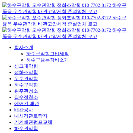
콘
텐
츠
로
건
너
뛰
회사소개
기
하수구막힘고압세척
하수구뚫는장비소개
싱크대막힘
정화조막힘
우수관막힘
하수구막힘
횡주관청소
집수정청소
에어컨 배관
배관공사
내시경관로탐지
기계배관펌프교체
하수관막힘