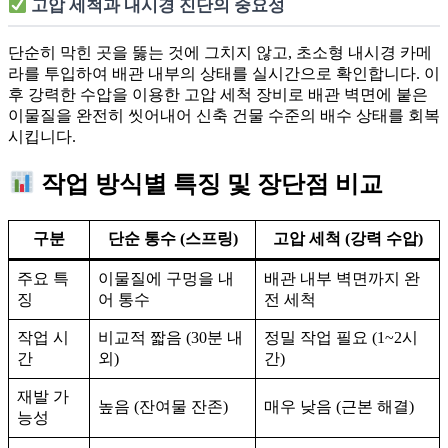
고압 세척과 내시경 진단의 중요성
단순히 막힌 곳을 뚫는 것에 그치지 않고, 초소형 내시경 카메
라를 투입하여 배관 내부의 상태를 실시간으로 확인합니다. 이
후 강력한 수압을 이용한 고압 세척 장비로 배관 벽면에 붙은
이물질을 완전히 씻어내어 신축 건물 수준의 배수 상태를 회복
시킵니다.
작업 방식별 특징 및 장단점 비교
구분
단순 통수 (스프링)
고압 세척 (강력 수압)
주요 특
이물질에 구멍을 내
배관 내부 벽면까지 완
징
어 통수
전 세척
작업 시
비교적 짧음 (30분 내
정밀 작업 필요 (1~2시
간
외)
간)
재발 가
높음 (잔여물 잔존)
매우 낮음 (근본 해결)
능성