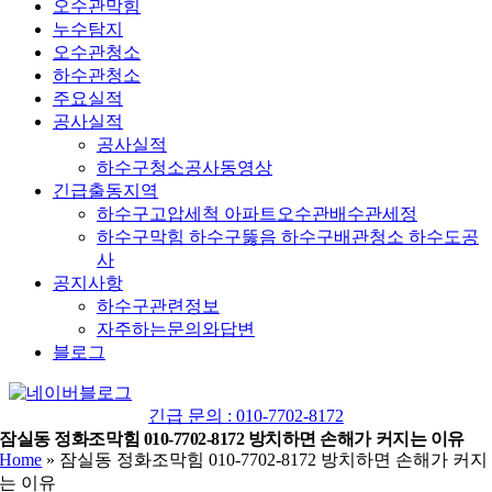
오수관막힘
누수탐지
오수관청소
하수관청소
주요실적
공사실적
공사실적
하수구청소공사동영상
긴급출동지역
하수구고압세척 아파트오수관배수관세정
하수구막힘 하수구뚫음 하수구배관청소 하수도공
사
공지사항
하수구관련정보
자주하는문의와답변
블로그
YouTube
네
이
긴급 문의 : 010-7702-8172
버
잠실동 정화조막힘 010-7702-8172 방치하면 손해가 커지는 이유
Home
»
잠실동 정화조막힘 010-7702-8172 방치하면 손해가 커지
블
는 이유
로