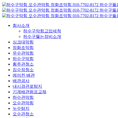
콘
텐
츠
로
회사소개
건
하수구막힘고압세척
너
하수구뚫는장비소개
뛰
싱크대막힘
기
정화조막힘
우수관막힘
하수구막힘
횡주관청소
집수정청소
에어컨 배관
배관공사
내시경관로탐지
기계배관펌프교체
하수관막힘
오수관막힘
누수탐지
오수관청소