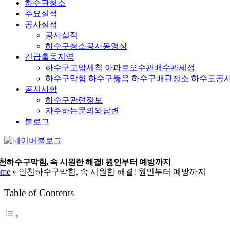
하수관청소
주요실적
공사실적
공사실적
하수구청소공사동영상
긴급출동지역
하수구고압세척 아파트오수관배수관세정
하수구막힘 하수구뚫음 하수구배관청소 하수도공
공지사항
하수구관련정보
자주하는문의와답변
블로그
YouTube
네
이
버
천하수구막힘, 속 시원한 해결! 원인부터 예방까지
ome
»
인천하수구막힘, 속 시원한 해결! 원인부터 예방까지
블
로
Table of Contents
그