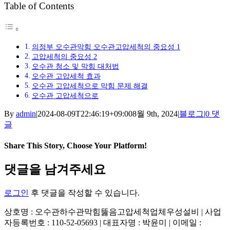
Table of Contents
의정부 오수관막힘 오수관고압세척의 중요성 1
고압세척의 중요성 2
오수관 청소 및 막힘 대처법
오수관 고압세척 효과
오수관 고압세척으로 막힘 문제 해결
오수관 고압세척으로
By
admin
|
2024-08-09T22:46:19+09:00
8월 9th, 2024
|
블로그
|
0 댓
글
Share This Story, Choose Your Platform!
Facebook
X
Reddit
LinkedIn
Tumblr
Pinterest
Vk
이
댓글을 남겨주세요
메
일
로그인
후 댓글을 작성할 수 있습니다.
상호명 : 오수관하수관막힘뚫음고압세척업체우성설비 | 사업
자등록번호 : 110-52-05693 | 대표자명 : 박윤미 | 이메일 :