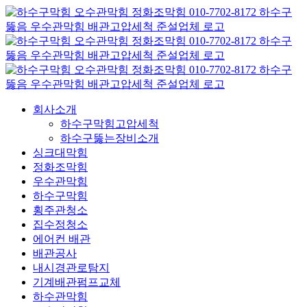
콘
텐
츠
로
건
너
뛰
회사소개
기
하수구막힘고압세척
하수구뚫는장비소개
싱크대막힘
정화조막힘
우수관막힘
하수구막힘
횡주관청소
집수정청소
에어컨 배관
배관공사
내시경관로탐지
기계배관펌프교체
하수관막힘