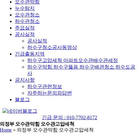
오수관막힘
누수탐지
오수관청소
하수관청소
주요실적
공사실적
공사실적
하수구청소공사동영상
긴급출동지역
하수구고압세척 아파트오수관배수관세정
하수구막힘 하수구뚫음 하수구배관청소 하수도공
사
공지사항
하수구관련정보
자주하는문의와답변
블로그
YouTube
네
이
긴급 문의 : 010-7702-8172
버
의정부 오수관막힘 오수관고압세척
Home
»
의정부 오수관막힘 오수관고압세척
블
로