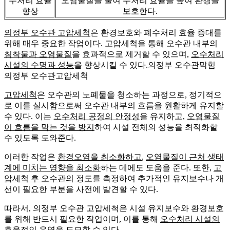
수처리 효율
오염물질을 줄여 수처리 효율을 높여 환경을
향상
보호한다.
의정부 오수관 고압세척
은 환경보호와 폐수처리 효율 증대를
위해 매우 중요한 작업이다. 고압세척을 통해 오수관 내부의
침착물과 오염물질
을 효과적으로 제거할 수 있으며,
오수처리
시설의 수명과 성능
을 향상시킬 수 있다.의정부 오수관막힘
의정부 오수관고압세척
고압세척
은 오수관의 노폐물을 청소하는 과정으로, 정기적으
로 이를 실시함으로써 오수관 내부의 흐름을 원활하게 유지할
수 있다. 이는
오수처리 공정의 안정성
을 유지하고,
오염물질
이 흐름을 막는 것을 방지
하여 시설 전체의 성능을 최적화할
수 있도록 도와준다.
이러한 작업은
환경오염을 최소화하고
,
오염물질이 근처 생태
계에 미치는 영향을 최소화
하는 데에도 도움을 준다. 또한,
고
압세척 후 오수관의 정도
를 측정하여 추가적인 유지보수나 개
선이 필요한 부분을 사전에 발견할 수 있다.
따라서, 의정부 오수관 고압세척은 시설 유지보수와 환경보호
를 위해 반드시 필요한 작업이며, 이를 통해
오수처리 시설의
효율적인 운영
을 도모할 수 있다.