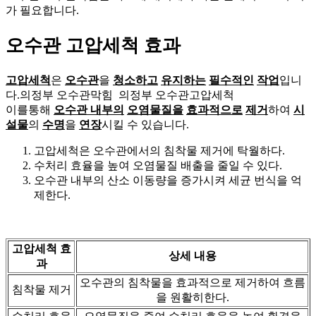
가 필요합니다.
오수관 고압세척 효과
고압세척
은
오수관
을
청소하고
유지하는
필수적인
작업
입니
다.의정부 오수관막힘 의정부 오수관고압세척
이를통해
오수관 내부의
오염물질을
효과적으로
제거
하여
시
설물
의
수명
을
연장
시킬 수 있습니다.
고압세척은 오수관에서의 침착물 제거에 탁월하다.
수처리 효율을 높여 오염물질 배출을 줄일 수 있다.
오수관 내부의 산소 이동량을 증가시켜 세균 번식을 억
제한다.
고압세척 효
상세 내용
과
오수관의 침착물을 효과적으로 제거하여 흐름
침착물 제거
을 원활히한다.