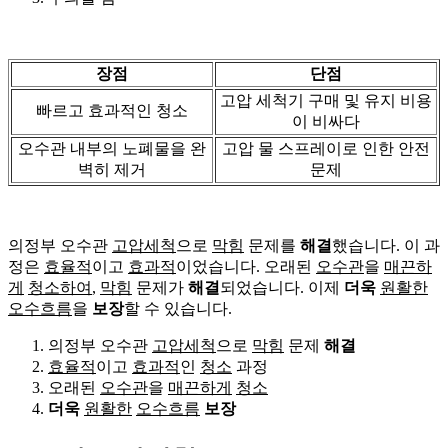
장점
단점
고압 세척기 구매 및 유지 비용
빠르고 효과적인 청소
이 비싸다
오수관 내부의 노폐물을 완
고압 물 스프레이로 인한 안전
벽히 제거
문제
의정부 오수관
고압세척
으로
막힘
문제를
해결
했습니다. 이 과
정은
효율적
이고
효과적
이었습니다. 오래된
오수관
을
매끈하
게
청소하여
,
막힘
문제가
해결
되었습니다. 이제
더욱
원활한
오수흐름
을
보장
할 수 있습니다.
의정부 오수관
고압세척
으로
막힘
문제
해결
효율적
이고
효과적
인
청소
과정
오래된
오수관
을
매끈하게
청소
더욱
원활한
오수흐름
보장