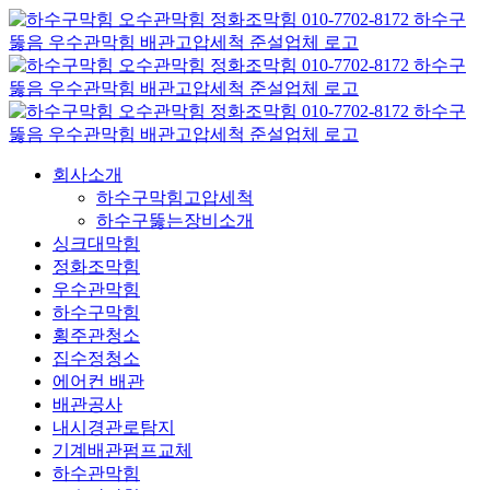
콘
텐
츠
로
건
너
뛰
회사소개
기
하수구막힘고압세척
하수구뚫는장비소개
싱크대막힘
정화조막힘
우수관막힘
하수구막힘
횡주관청소
집수정청소
에어컨 배관
배관공사
내시경관로탐지
기계배관펌프교체
하수관막힘