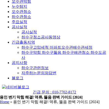
오수관막힘
누수탐지
오수관청소
하수관청소
주요실적
공사실적
공사실적
하수구청소공사동영상
긴급출동지역
하수구고압세척 아파트오수관배수관세정
하수구막힘 하수구뚫음 하수구배관청소 하수도공
사
공지사항
하수구관련정보
자주하는문의와답변
블로그
YouTube
네
이
긴급 문의 : 010-7702-8172
버
용인 변기 막힘 해결! 역류, 뚫음 완벽 가이드 [2024]
Home
»
용인 변기 막힘 해결! 역류, 뚫음 완벽 가이드 [2024]
블
로