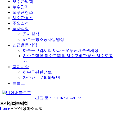
오수관막힘
누수탐지
오수관청소
하수관청소
주요실적
공사실적
공사실적
하수구청소공사동영상
긴급출동지역
하수구고압세척 아파트오수관배수관세정
하수구막힘 하수구뚫음 하수구배관청소 하수도공
사
공지사항
하수구관련정보
자주하는문의와답변
블로그
YouTube
네
이
긴급 문의 : 010-7702-8172
버
오산정화조막힘
Home
»
오산정화조막힘
블
로