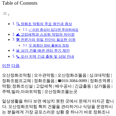
Table of Contents
그
🔍 정화조 막힘의 주요 원인과 증상
✅ 이런 증상이 있다면 주의하세요
🌊 고압세척과 스프링 작업의 차이점
🛠️ 전문가의 정밀 진단이 필요한 이유
💡 최첨단 장비 활용의 장점
📊 상가 건물 배관 관리 주기 제안
📞 오산 지역 긴급 출동 및 상담 안내
이전
다음
오산정화조막힘 | 오수관막힘 | 오산정화조뚫음 | 싱크대막힘 |
정화조펌프교체 | 정화조뚫음 | ☎010-3084-0089 | 정화조역류 |
막힘| 정화조신설 | 고압세척 | 배수공사 | 긴급출동 | 상가뚫음 |
주택,빌라,아파트막힘 | 오산정화조뚫는곳
일상생활을 하다 보면 예상치 못한 곳에서 문제가 터지곤 합니
다. 오산정화조막힘 특히 건물을 관리하거나 식당을 운영하시
는 분들에게 가장 공포스러운 상황 중 하나가 바로 정화조나