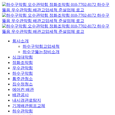
콘
텐
츠
로
건
너
뛰
회사소개
기
하수구막힘고압세척
하수구뚫는장비소개
싱크대막힘
정화조막힘
우수관막힘
하수구막힘
횡주관청소
집수정청소
에어컨 배관
배관공사
내시경관로탐지
기계배관펌프교체
하수관막힘