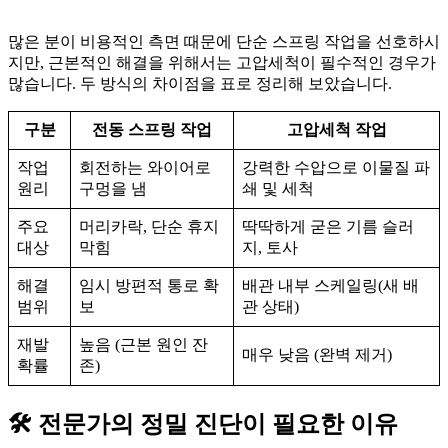
많은 분이 비용적인 측면 때문에 단순 스프링 작업을 선호하시
지만, 근본적인 해결을 위해서는 고압세척이 필수적인 경우가
많습니다. 두 방식의 차이점을 표로 정리해 보았습니다.
구분
전동 스프링 작업
고압세척 작업
작업
회전하는 와이어로
강력한 수압으로 이물질 파
원리
구멍을 냄
쇄 및 세척
주요
머리카락, 단순 휴지
딱딱하게 굳은 기름 슬러
대상
막힘
지, 토사
해결
임시 방편적 통로 확
배관 내부 스케일링(새 배
범위
보
관 상태)
재발
높음 (근본 원인 잔
매우 낮음 (완벽 제거)
확률
존)
🛠️ 전문가의 정밀 진단이 필요한 이유