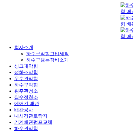
콘
텐
츠
로
건
너
뛰
회사소개
기
하수구막힘고압세척
하수구뚫는장비소개
싱크대막힘
정화조막힘
우수관막힘
하수구막힘
횡주관청소
집수정청소
에어컨 배관
배관공사
내시경관로탐지
기계배관펌프교체
하수관막힘