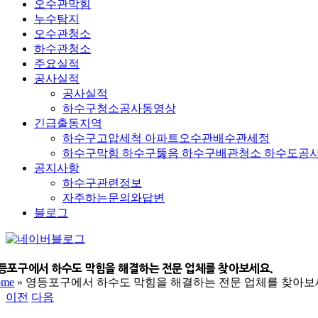
오수관막힘
누수탐지
오수관청소
하수관청소
주요실적
공사실적
공사실적
하수구청소공사동영상
긴급출동지역
하수구고압세척 아파트오수관배수관세정
하수구막힘 하수구뚫음 하수구배관청소 하수도공
공지사항
하수구관련정보
자주하는문의와답변
블로그
네
YouTube
이
버
등포구에서 하수도 막힘을 해결하는 전문 업체를 찾아보세요.
ome
»
영등포구에서 하수도 막힘을 해결하는 전문 업체를 찾아보
블
이전
다음
로
그