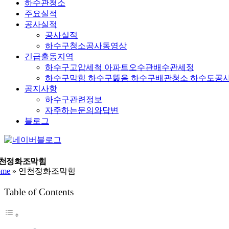
하수관청소
주요실적
공사실적
공사실적
하수구청소공사동영상
긴급출동지역
하수구고압세척 아파트오수관배수관세정
하수구막힘 하수구뚫음 하수구배관청소 하수도공
공지사항
하수구관련정보
자주하는문의와답변
블로그
YouTube
네
이
버
천정화조막힘
ome
»
연천정화조막힘
블
로
Table of Contents
그