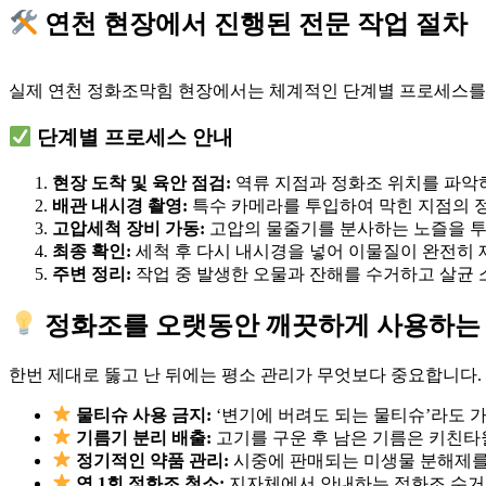
연천 현장에서 진행된 전문 작업 절차
실제 연천 정화조막힘 현장에서는 체계적인 단계별 프로세스를 
단계별 프로세스 안내
현장 도착 및 육안 점검:
역류 지점과 정화조 위치를 파악
배관 내시경 촬영:
특수 카메라를 투입하여 막힌 지점의 
고압세척 장비 가동:
고압의 물줄기를 분사하는 노즐을 투
최종 확인:
세척 후 다시 내시경을 넣어 이물질이 완전히
주변 정리:
작업 중 발생한 오물과 잔해를 수거하고 살균 
정화조를 오랫동안 깨끗하게 사용하는
한번 제대로 뚫고 난 뒤에는 평소 관리가 무엇보다 중요합니다.
물티슈 사용 금지:
‘변기에 버려도 되는 물티슈’라도 
기름기 분리 배출:
고기를 구운 후 남은 기름은 키친타
정기적인 약품 관리:
시중에 판매되는 미생물 분해제를
연 1회 정화조 청소:
지자체에서 안내하는 정화조 수거