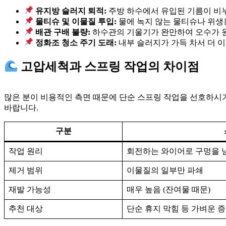
유지방 슬러지 퇴적:
주방 하수에서 유입된 기름이 비
물티슈 및 이물질 투입:
물에 녹지 않는 물티슈나 위생
배관 구배 불량:
하수관의 기울기가 완만하여 오수가 
정화조 청소 주기 도래:
내부 슬러지가 가득 차서 더 
고압세척과 스프링 작업의 차이점
많은 분이 비용적인 측면 때문에 단순 스프링 작업을 선호하시기
바랍니다.
구분
작업 원리
회전하는 와이어로 구멍을 
제거 범위
이물질의 일부만 파쇄
재발 가능성
매우 높음 (잔여물 때문)
추천 대상
단순 휴지 막힘 등 가벼운 