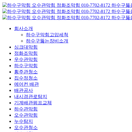
콘
텐
츠
로
회사소개
건
하수구막힘고압세척
너
하수구뚫는장비소개
뛰
싱크대막힘
기
정화조막힘
우수관막힘
하수구막힘
횡주관청소
집수정청소
에어컨 배관
배관공사
내시경관로탐지
기계배관펌프교체
하수관막힘
오수관막힘
누수탐지
오수관청소