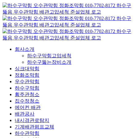
콘
텐
츠
로
건
너
뛰
회사소개
기
하수구막힘고압세척
하수구뚫는장비소개
싱크대막힘
정화조막힘
우수관막힘
하수구막힘
횡주관청소
집수정청소
에어컨 배관
배관공사
내시경관로탐지
기계배관펌프교체
하수관막힘