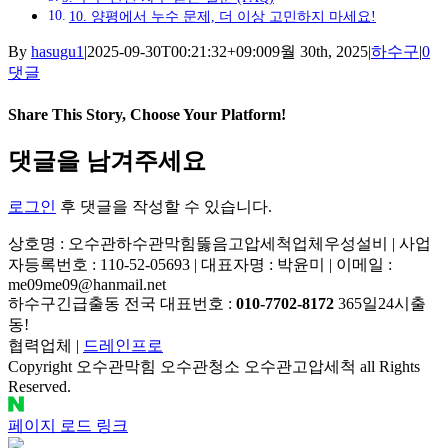
10. 양평에서 누수 문제, 더 이상 고민하지 마세요!
By
hasugu1
|
2025-09-30T00:21:32+09:00
9월 30th, 2025
|
하수구
|
0
댓글
Share This Story, Choose Your Platform!
Facebook
X
Reddit
LinkedIn
Tumblr
Pinterest
Vk
이
댓글을 남겨주세요
메
일
로그인
후 댓글을 작성할 수 있습니다.
상호명 : 오수관하수관막힘뚫음고압세척업체우성설비 | 사업
자등록번호 : 110-52-05693 | 대표자명 : 박윤미 | 이메일 :
me09me09@hanmail.net
하수구긴급출동 전국 대표번호 :
010-7702-8172
365일24시출
동!
협력업체 |
드레인프로
Copyright 오수관막힘 오수관청소 오수관고압세척 all Rights
Reserved.
YouTube
네
이
페이지 로드 링크
버