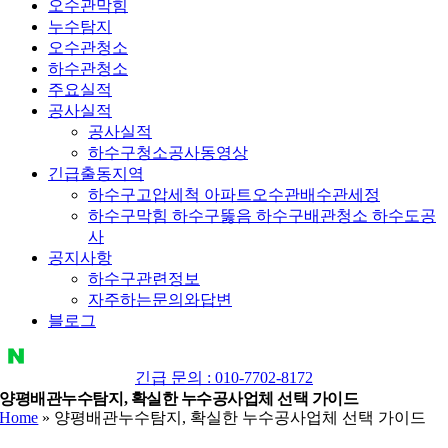
오수관막힘
누수탐지
오수관청소
하수관청소
주요실적
공사실적
공사실적
하수구청소공사동영상
긴급출동지역
하수구고압세척 아파트오수관배수관세정
하수구막힘 하수구뚫음 하수구배관청소 하수도공
사
공지사항
하수구관련정보
자주하는문의와답변
블로그
YouTube
네
이
긴급 문의 : 010-7702-8172
양평배관누수탐지, 확실한 누수공사업체 선택 가이드
버
Home
»
양평배관누수탐지, 확실한 누수공사업체 선택 가이드
블
로