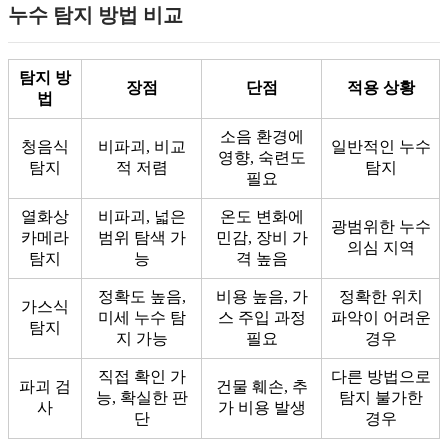
누수 탐지 방법 비교
탐지 방
장점
단점
적용 상황
법
소음 환경에
청음식
비파괴, 비교
일반적인 누수
영향, 숙련도
탐지
적 저렴
탐지
필요
열화상
비파괴, 넓은
온도 변화에
광범위한 누수
카메라
범위 탐색 가
민감, 장비 가
의심 지역
탐지
능
격 높음
정확도 높음,
비용 높음, 가
정확한 위치
가스식
미세 누수 탐
스 주입 과정
파악이 어려운
탐지
지 가능
필요
경우
직접 확인 가
다른 방법으로
파괴 검
건물 훼손, 추
능, 확실한 판
탐지 불가한
사
가 비용 발생
단
경우