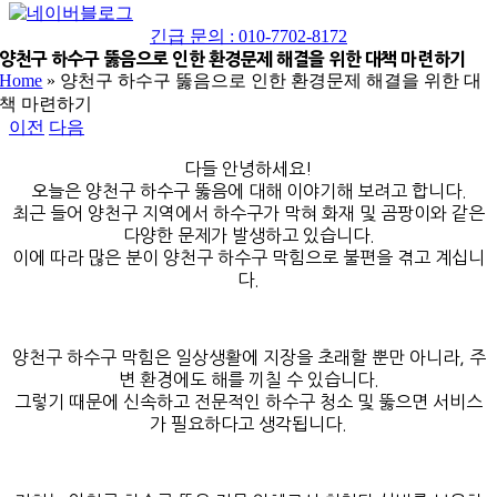
네
YouTube
이
긴급 문의 : 010-7702-8172
버
양천구 하수구 뚫음으로 인한 환경문제 해결을 위한 대책 마련하기
Home
»
양천구 하수구 뚫음으로 인한 환경문제 해결을 위한 대
블
책 마련하기
로
이전
다음
그
다들 안녕하세요!
오늘은 양천구 하수구 뚫음에 대해 이야기해 보려고 합니다.
최근 들어 양천구 지역에서 하수구가 막혀 화재 및 곰팡이와 같은
다양한 문제가 발생하고 있습니다.
이에 따라 많은 분이 양천구 하수구 막힘으로 불편을 겪고 계십니
다.
양천구 하수구 막힘은 일상생활에 지장을 초래할 뿐만 아니라, 주
변 환경에도 해를 끼칠 수 있습니다.
그렇기 때문에 신속하고 전문적인 하수구 청소 및 뚫으면 서비스
가 필요하다고 생각됩니다.