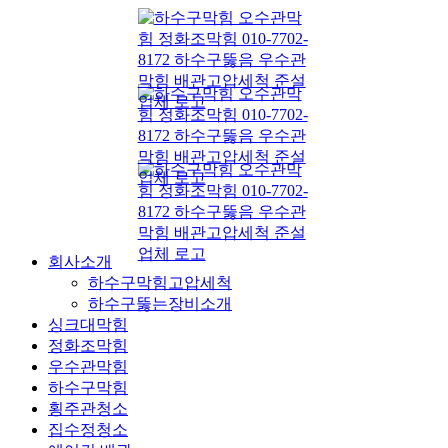
콘
텐
츠
로
건
너
뛰
기
회사소개
하수구막힘고압세척
하수구뚫는장비소개
싱크대막힘
정화조막힘
우수관막힘
하수구막힘
횡주관청소
집수정청소