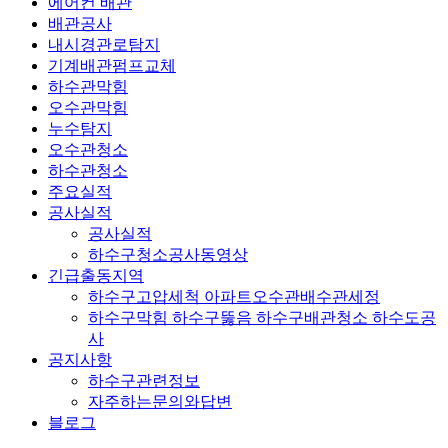
에어컨 배관
배관공사
내시경관로탐지
기계배관펌프교체
하수관막힘
오수관막힘
누수탐지
오수관청소
하수관청소
주요실적
공사실적
공사실적
하수구청소공사동영상
긴급출동지역
하수구고압세척 아파트오수관배수관세정
하수구막힘 하수구뚫음 하수구배관청소 하수도공
사
공지사항
하수구관련정보
자주하는문의와답변
블로그