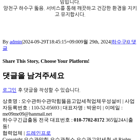
임입니다.
양천구 하수구 뚫음. 서비스를 통해 깨끗하고 건강한 환경을 지키
고 유지합시다.
By
admin
|
2024-09-29T18:45:15+09:00
9월 29th, 2024
|
하수구
|
0 댓
글
Share This Story, Choose Your Platform!
Facebook
X
Reddit
LinkedIn
Tumblr
Pinterest
Vk
이
댓글을 남겨주세요
메
일
로그인
후 댓글을 작성할 수 있습니다.
상호명 : 오수관하수관막힘뚫음고압세척업체우성설비 | 사업
자등록번호 : 110-52-05693 | 대표자명 : 박윤미 | 이메일 :
me09me09@hanmail.net
하수구긴급출동 전국 대표번호 :
010-7702-8172
365일24시출
동!
협력업체 |
드레인프로
Copyright 오수관막힘 오수관청소 오수관고압세척 all Rights