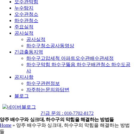
오수관막힘
누수탐지
오수관청소
하수관청소
주요실적
공사실적
공사실적
하수구청소공사동영상
긴급출동지역
하수구고압세척 아파트오수관배수관세정
하수구막힘 하수구뚫음 하수구배관청소 하수도공
사
공지사항
하수구관련정보
자주하는문의와답변
블로그
YouTube
네
이
긴급 문의 : 010-7702-8172
버
양주 배수구와 싱크대, 하수구의 막힘을 해결하는 방법들
Home
»
양주 배수구와 싱크대, 하수구의 막힘을 해결하는 방법
블
들
로