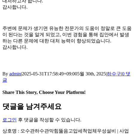
대처하고자 합니다.
감사합니다.
주변에 문제가 생기면 유능한 전문가의 도움이 정말로 큰 도움
이 된다는 것을 알게 되었고, 이번 경험을 통해 집안에서 발생
하는 다른 문제에 대한 대처 능력이 향상되었습니다.
감사합니다.
By
admin
|
2025-05-31T17:58:49+09:00
5월 30th, 2025
|
하수구
|
0 댓
글
Share This Story, Choose Your Platform!
Facebook
X
Reddit
LinkedIn
Tumblr
Pinterest
Vk
이
댓글을 남겨주세요
메
일
로그인
후 댓글을 작성할 수 있습니다.
상호명 : 오수관하수관막힘뚫음고압세척업체우성설비 | 사업