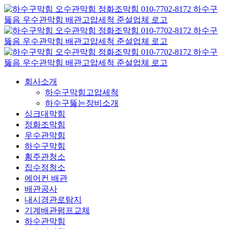
콘
텐
츠
로
건
너
뛰
회사소개
기
하수구막힘고압세척
하수구뚫는장비소개
싱크대막힘
정화조막힘
우수관막힘
하수구막힘
횡주관청소
집수정청소
에어컨 배관
배관공사
내시경관로탐지
기계배관펌프교체
하수관막힘