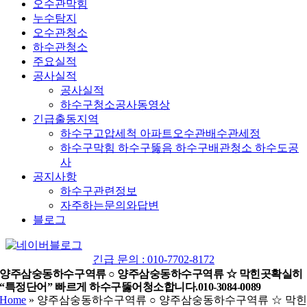
오수관막힘
누수탐지
오수관청소
하수관청소
주요실적
공사실적
공사실적
하수구청소공사동영상
긴급출동지역
하수구고압세척 아파트오수관배수관세정
하수구막힘 하수구뚫음 하수구배관청소 하수도공
사
공지사항
하수구관련정보
자주하는문의와답변
블로그
YouTube
네
이
긴급 문의 : 010-7702-8172
버
양주삼숭동하수구역류 ○ 양주삼숭동하수구역류 ☆ 막힌곳확실히
“특정단어” 빠르게 하수구뚫어청소합니다.010-3084-0089
블
Home
»
양주삼숭동하수구역류 ○ 양주삼숭동하수구역류 ☆ 막
로