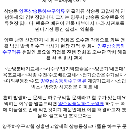
제 이 드라마에 OST로
삼숭동
양주삼숭동하수구역류
맨홀역류 삼숭동 고압세척 안
녕하세요! 김반장입니다. 그제는 양주시 삼숭동 오수맨홀 역
류현장 입니다. 맨홀은 배관이 건물 내부에서 나와 시관로를
만나기전 중간 집결지 역활을
양주 남면 산업단지 내 회사 정화조 오수관 막힘으로 외부 맨
홀 넘침 발생 하수구 박사가 현장 견적 후 회사
양주삼숭동하
수구역류
휴일인 토요일 작업을 진행 정화조 오수관 막힘 해결
을 한 후 회사 관계
<난방분배기교체> <하수구/변기막힘뚫음> <양변기/세면대/
욕조교체> <각종 수전/수도배관교체> <전기순간온수기설치>
<야외부동전/수도
양주삼숭동하수구역류
계량기교체> <스탑
벅스> 방충망 시공전문 아파트 세
흔히 발생하는 문제는 하수구막힘 문제라고 할 수가 있는데요
막히는 이유를 말씀드리면
양주삼숭동하수구역류
하수구 속
에 이물질로 인해 막힌것이기 때문인데요 이를 해결하고자 했
을 때 셀프적인 조치보다는
양주하수구막힘 장흥면고압세척 삼숭동싱크대뚫음 하수구 문