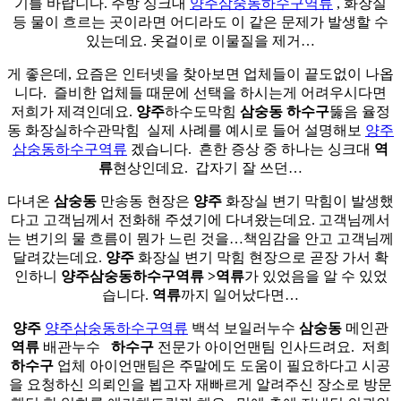
기를 바랍니다. 주방 싱크대
양주삼숭동하수구역류
, 화장실
등 물이 흐르는 곳이라면 어디라도 이 같은 문제가 발생할 수
있는데요. 옷걸이로 이물질을 제거…
게 좋은데, 요즘은 인터넷을 찾아보면 업체들이 끝도없이 나옵
니다. ​ 즐비한 업체들 때문에 선택을 하시는게 어려우시다면
저희가 제격인데요.
양주
하수도막힘
삼숭동
하수구
뚫음 율정
동 화장실하수관막힘 ​ 실제 사례를 예시로 들어 설명해보
양주
삼숭동하수구역류
겠습니다. ​ 흔한 증상 중 하나는 싱크대
역
류
현상인데요. ​ 갑자기 잘 쓰던…
다녀온
삼숭동
만송동 현장은
양주
화장실 변기 막힘이 발생했
다고 고객님께서 전화해 주셨기에 다녀왔는데요. 고객님께서
는 변기의 물 흐름이 뭔가 느린 것을…책임감을 안고 고객님께
달려갔는데요.
양주
화장실 변기 막힘 현장으로 곧장 가서 확
인하니
양주삼숭동하수구역류 >역류
가 있었음을 알 수 있었
습니다.
역류
까지 일어났다면…
양주
양주삼숭동하수구역류
백석 보일러누수
삼숭동
메인관
역류
배관누수 ​ ​
하수구
전문가 아이언맨팀 인사드려요. ​ 저희
하수구
업체 아이언맨팀은 주말에도 도움이 필요하다고 시공
을 요청하신 의뢰인을 뵙고자 재빠르게 알려주신 장소로 방문