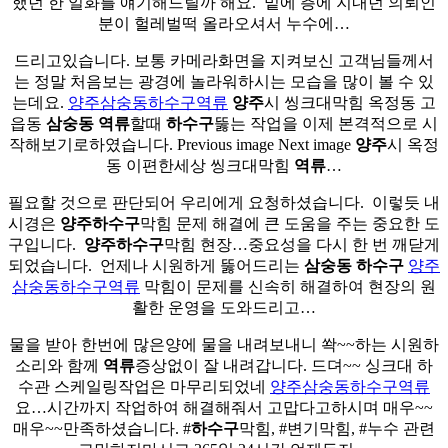
했던 한 일화를 얘기해드릴까 해요. ​ 밑에 층에 지내던 의뢰인
분이 헐레벌떡 올라오셔서 누수에…
드리고있습니다. 보통 카메라화면을 지켜보신 고객님들께서
는 정말 처음보는 광경에 놀라워하시는 모습을 많이 볼 수 있
는데요.
양주삼숭동하수구역류
양주
시 씽크대막힘 옥정동 고
읍동
삼숭동
역류
할때
하수구
뚫는 작업을 이제 본격적으로 시
작해보기로하였습니다. Previous image Next image
양주
시 옥정
동 이편한세상 씽크대막힘
역류
…
필요할 것으로 판단되어 우리에게 요청하셨습니다. ​ 이렇듯 내
시경은
양주
하수구
막힘 문제 해결에 큰 도움을 주는 중요한 도
구입니다. ​
양주
하수구
막힘 현장…중요성을 다시 한 번 깨닫게
되었습니다. ​ 언제나 시원하게 뚫어드리는
삼숭동
하수구
양주
삼숭동하수구역류
막힘이 문제를 신속히 해결하여 현장의 원
활한 운영을 도와드리고…
물을 받아 한번에 많은양에 물을 내려보내니 쏵~~하는 시원하
소리와 함께
역류
증상없이 잘 내려갑니다. 드뎌~~ 싱크대 하
수관 스케일링작업은 마무리되었네
양주삼숭동하수구역류
요…시간까지 작업하여 해결해줘서 고맙다고하시며 매우~~
매우~~만족하셨습니다. #
하수구
막힘, #변기막힘, #누수 관련