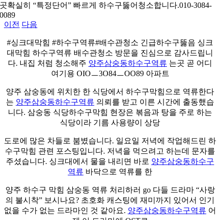
곳확실히 “특정단어” 빠르게 하수구뚫어청소합니다.010-3084-
그
0089
이전
다음
#싱크대막힘 #하수구역류#배수관청소 긴급하수구뚫음 싱크
대막힘 하수구역류 배수관청소 방문을 진심으로 감사드립니
다. 내집 처럼 청소해주
양주삼숭동하수구역류
는곳 곧 어디
여기용 OIOㅡ3O84ㅡOO89 아파트
양주 삼숭동에 위치한 한 식당에서 하수구막힘으로 역류한다
는
양주삼숭동하수구역류
의뢰를 받고 이른 시간에 출동했습
니다. 삼숭동 식당하수구막힘 현장은 볶음과 탕을 주로 하는
식당이라 기름 사용량이 상당
도로에 많은 차들로 붐볐습니다. 일요일 저녁에 작업해드린 하
수구막힘 관련 포스팅입니다. 저녁을 먹으려고 하는데 문자를
주셨습니다. 싱크대에서 물을 내리면 바로
양주삼숭동하수구
역류
바닥으로 역류를 한
양주 하수구 막힘 삼숭동 역류 처리하러 go 다들 드라마 “사랑
의 불시착” 보시나요? 초호화 캐스팅에 재미까지 있어서 인기
없을 수가 없는 드라마인 것 같아요.
양주삼숭동하수구역류
어