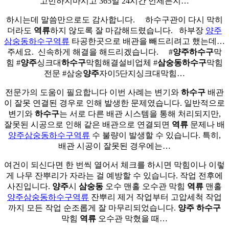
고민하지마시고 365일 24시간 언제든지…
하시는데 말씀만으로도 감사합니다. ​ ​ ​ ​ 하수구관이 다시 막히
더라도
역류
하지 않도록 잘 마감해드렸습니다. ​ ​ 하부장
양주
삼숭동하수구역류
타공한곳으로 배관을 빼드리려고 했는데…
주세요. ​ 신속하게 해결을 해드리겠습니다. ​ ​ ​ ​ #
양주
하수구
막
힘 #
양주
싱크대
하수구
막힘해결설비업체 #
삼숭동
하수구
막힘
전문 #삼숭
양주
자이5단지싱크대막힘…
전문가의 도움이 필요합니다 이번 사례는 변기와
하수구
배관
이 잘못 연결된 경우로 인해 발생한 문제였습니다. 일반적으로
변기와
하수구
는 서로 다른 배관 시스템을 통해 처리되지만,
잘못된 시공으로 인해 같은 배관으로 연결되면
역류
문제나 배
양주삼숭동하수구역류
수 불량이 발생할 수 있습니다. 특히,
배관 시공이 잘못된 경우에는…
여건이 되신다면 한 번씩 열어서 체크를 하시면 막힘이나 이렇
게 나무 잔뿌리가 자라는 걸 예방할 수 있습니다. 작업 전후에
사진입니다.
양주
시
삼숭동
오수 맨홀 오수관 막힘
역류
맨홀
양주삼숭동하수구역류
잔뿌리 제거 작업부터 고압세척 작업
까지 모든 작업 순조롭게 잘 마무리되었습니다.
양주
하수구
막힘
역류
오수관 막혔을 때…