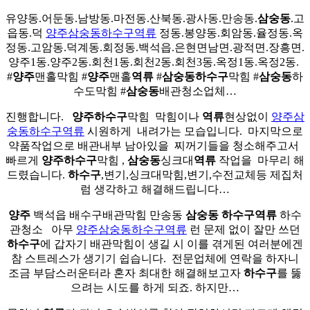
유양동.어둔동.남방동.마전동.산북동.광사동.만송동.
삼숭동
.고
읍동.덕
양주삼숭동하수구역류
정동.봉양동.회암동.율정동.옥
정동.고암동.덕계동.회정동.백석읍.은현면남면.광적면.장흥면.
양주1동.양주2동.회천1동.회천2동.회천3동.옥정1동.옥정2동. ​
#
양주
맨홀막힘 #
양주
맨홀
역류
#
삼숭동
하수구
막힘 #
삼숭동
하
수도막힘 #
삼숭동
배관청소업체…
진행합니다. ​ ​
양주
하수구
막힘 ​ 막힘이나
역류
현상없이
양주삼
숭동하수구역류
시원하게 ​ 내려가는 모습입니다. ​ 마지막으로
약품작업으로 배관내부 남아있을 ​ 찌꺼기들을 청소해주고서 ​
빠르게
양주
하수구
막힘 ,
삼숭동
싱크대
역류
작업을 ​ 마무리 해
드렸습니다.
하수구
,변기,싱크대막힘,변기,수전교체등 제집처
럼 생각하고 해결해드립니다…
양주
백석읍 배수구배관막힘 만송동
삼숭동
하수구
역류
하수
관청소 ​ ​ 아무
양주삼숭동하수구역류
런 문제 없이 잘만 쓰던
하수구
에 갑자기 배관막힘이 생길 시 이를 겪게된 여러분에겐
참 스트레스가 생기기 쉽습니다. ​ 전문업체에 연락을 하자니
조금 부담스러운터라 혼자 최대한 해결해보고자
하수구
를 뚫
으려는 시도를 하게 되죠. 하지만…