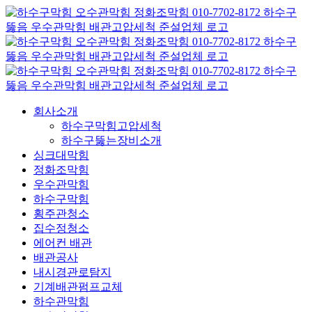
콘
텐
츠
로
건
너
뛰
회사소개
기
하수구막힘고압세척
하수구뚫는장비소개
싱크대막힘
정화조막힘
우수관막힘
하수구막힘
횡주관청소
집수정청소
에어컨 배관
배관공사
내시경관로탐지
기계배관펌프교체
하수관막힘