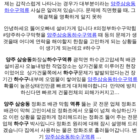
제는 갑작스럽게 나타나는 경우가 대부분이라는
양주삼숭동
하수구역류
사실은 알려져 있습니다. 문제에 직면했을 때, 그
해결책을 명확하게 알지 못하
안녕하세요 뚫어오빠네 설비가게 입니다 #의정부하수구막힘
#양주하수구막혓을
양주삼숭동하수구역류
때 등의 문제가 생
겻을때 어디에 연락을 해야할지 한참을 고민하게 되는 상황들
이 생기게 되는데요 #하수구
​
양주
삼숭동
화장실
하수구
역류
광적면 하수관고압세척 배관
설비공사 오늘내방한 작업장소는 상가건물로 이루어진 현장
이었어요 ​ 상가건물쪽에서
하수구
문제가 발발되었다는건 장
기간
하수구
내부에 오염물이 쌓여있을
양주삼숭동하수구역류
확률이 높은상태인만큼 빠르게 대처해야합니다 ​ 만약에 방치
하신다면 빠르게 건물전체의 피해가커지고…
양주
삼숭동
정화조 배관 막힘
역류
뚫는 곳 전문 업체 정화조
배관이 막혀 고민이세요 정화조에서 오물이 넘쳐 속상하신가
요 이런 상황을 깔끔하게 정리해드리는 정화조 뚫어 주는 전문
업체
하수구
박사입니다 정화조 원리에 대해 잠시 설명해 드리
겠습니다 집에서 사용하는 물은 정화조로 흘러들어갑니다. 변
기
양주삼숭동하수구역류
…