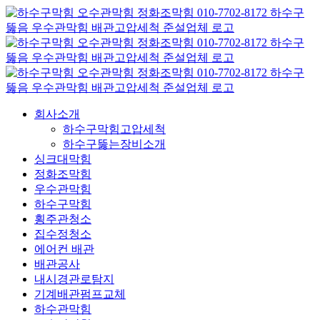
콘
텐
츠
로
건
너
뛰
회사소개
기
하수구막힘고압세척
하수구뚫는장비소개
싱크대막힘
정화조막힘
우수관막힘
하수구막힘
횡주관청소
집수정청소
에어컨 배관
배관공사
내시경관로탐지
기계배관펌프교체
하수관막힘