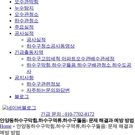
오수관막힘
누수탐지
오수관청소
하수관청소
주요실적
공사실적
공사실적
하수구청소공사동영상
긴급출동지역
하수구고압세척 아파트오수관배수관세정
하수구막힘 하수구뚫음 하수구배관청소 하수도공
사
공지사항
하수구관련정보
자주하는문의와답변
블로그
YouTube
네
이
긴급 문의 : 010-7702-8172
버
안양동하수구막힘,하수구역류,하수구뚫음: 문제 해결과 예방 방법
Home
»
안양동하수구막힘,하수구역류,하수구뚫음: 문제 해결과
블
예방 방법
로