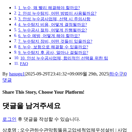
1. 누수, 왜 빨리 해결해야 할까요?
2. 안성 누수탐지, 어떤 방법이 사용될까요?
3. 안성 누수공사업체, 선택 시 주의사항
4. 누수탐지 비용, 어떻게 결정될까요?
5. 누수공사 절차, 어떻게 진행될까요?
6. 누수 예방, 어떻게 해야 할까요?
7. 누수탐지 장비, 어떤 것들이 있을까요?
8. 누수, 보험으로 해결할 수 있을까요?
9. 누수탐지 후 공사, 얼마나 걸릴까요?
10. 안성 누수공사업체, 합리적인 선택을 위한 팁
FAQ
By
hasugu1
|
2025-09-29T23:41:32+09:00
9월 29th, 2025
|
하수구
|
0
댓글
Share This Story, Choose Your Platform!
Facebook
X
Reddit
LinkedIn
Tumblr
Pinterest
Vk
이
댓글을 남겨주세요
메
일
로그인
후 댓글을 작성할 수 있습니다.
상호명 : 오수관하수관막힘뚫음고압세척업체우성설비 | 사업