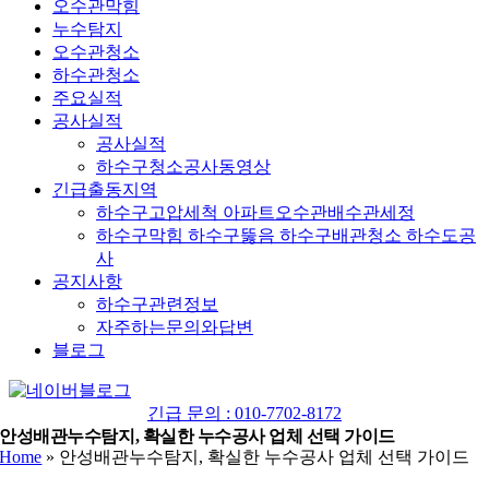
오수관막힘
누수탐지
오수관청소
하수관청소
주요실적
공사실적
공사실적
하수구청소공사동영상
긴급출동지역
하수구고압세척 아파트오수관배수관세정
하수구막힘 하수구뚫음 하수구배관청소 하수도공
사
공지사항
하수구관련정보
자주하는문의와답변
블로그
YouTube
네
이
긴급 문의 : 010-7702-8172
버
안성배관누수탐지, 확실한 누수공사 업체 선택 가이드
Home
»
안성배관누수탐지, 확실한 누수공사 업체 선택 가이드
블
로