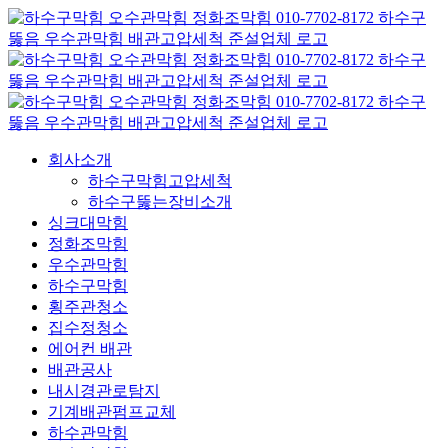
콘
텐
츠
로
건
너
뛰
회사소개
기
하수구막힘고압세척
하수구뚫는장비소개
싱크대막힘
정화조막힘
우수관막힘
하수구막힘
횡주관청소
집수정청소
에어컨 배관
배관공사
내시경관로탐지
기계배관펌프교체
하수관막힘