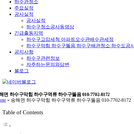
하수관청소
주요실적
공사실적
공사실적
하수구청소공사동영상
긴급출동지역
하수구고압세척 아파트오수관배수관세정
하수구막힘 하수구뚫음 하수구배관청소 하수도공
공지사항
하수구관련정보
자주하는문의와답변
블로그
YouTube
네
이
버
해면 하수구막힘 하수구역류 하수구뚫음 010-7702-8172
ome
»
송해면 하수구막힘 하수구역류 하수구뚫음 010-7702-8172
블
로
Table of Contents
그