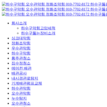
콘
텐
츠
로
회사소개
건
하수구막힘고압세척
너
하수구뚫는장비소개
뛰
싱크대막힘
기
정화조막힘
우수관막힘
하수구막힘
횡주관청소
집수정청소
에어컨 배관
배관공사
내시경관로탐지
기계배관펌프교체
하수관막힘
오수관막힘
누수탐지
오수관청소