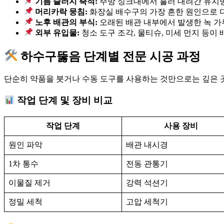
기름 슬러지 축적:
주방 싱크대에서 흘러 내려간 유지
머리카락 뭉침:
화장실 배수구의 가장 흔한 원인으로 
노후 배관의 부식:
오래된 배관 내부에서 발생한 녹 가
외부 유입물:
청소 도구 조각, 물티슈, 미세 먼지 등이
하수구뚫음 단계별 전문 시공 과정
단순히 약품을 붓거나 수동 도구를 사용하는 것만으로는 깊은 
작업 단계 및 장비 비교
작업 단계
사용 장비
원인 파악
배관 내시경
1차 통수
전동 관통기
이물질 제거
강력 석션기
정밀 세척
고압 세척기