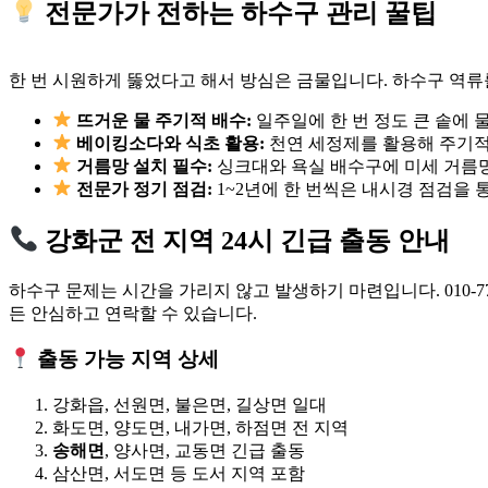
전문가가 전하는 하수구 관리 꿀팁
한 번 시원하게 뚫었다고 해서 방심은 금물입니다. 하수구 역
뜨거운 물 주기적 배수:
일주일에 한 번 정도 큰 솥에 
베이킹소다와 식초 활용:
천연 세정제를 활용해 주기적
거름망 설치 필수:
싱크대와 욕실 배수구에 미세 거름망
전문가 정기 점검:
1~2년에 한 번씩은 내시경 점검을 
강화군 전 지역 24시 긴급 출동 안내
하수구 문제는 시간을 가리지 않고 발생하기 마련입니다. 010-7
든 안심하고 연락할 수 있습니다.
출동 가능 지역 상세
강화읍, 선원면, 불은면, 길상면 일대
화도면, 양도면, 내가면, 하점면 전 지역
송해면
, 양사면, 교동면 긴급 출동
삼산면, 서도면 등 도서 지역 포함