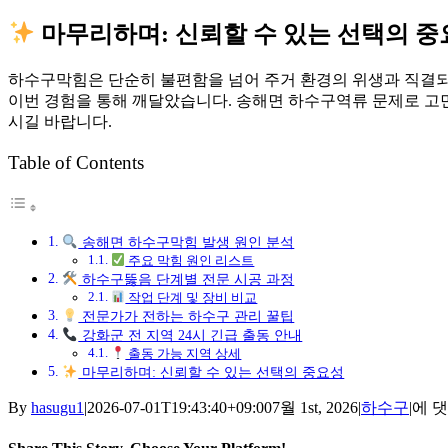
마무리하며: 신뢰할 수 있는 선택의 
하수구막힘은 단순히 불편함을 넘어 주거 환경의 위생과 직결되
이번 경험을 통해 깨달았습니다. 송해면 하수구역류 문제로 고
시길 바랍니다.
Table of Contents
송해면 하수구막힘 발생 원인 분석
주요 막힘 원인 리스트
하수구뚫음 단계별 전문 시공 과정
작업 단계 및 장비 비교
전문가가 전하는 하수구 관리 꿀팁
강화군 전 지역 24시 긴급 출동 안내
출동 가능 지역 상세
마무리하며: 신뢰할 수 있는 선택의 중요성
송
By
hasugu1
|
2026-07-01T19:43:40+09:00
7월 1st, 2026
|
하수구
|
에 
해