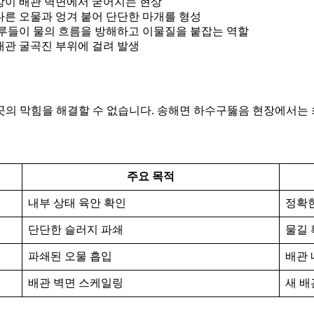
방이 배관 벽면에서 굳어지는 현상
다른 오물과 엉겨 붙어 단단한 마개를 형성
루들이 물의 흐름을 방해하고 이물질을 붙잡는 역할
 배관 굴곡진 부위에 걸려 발생
곳의 막힘을 해결할 수 없습니다. 송해면 하수구뚫음 현장에서는
주요 목적
내부 상태 육안 확인
정확한
단단한 슬러지 파쇄
물길 
파쇄된 오물 흡입
배관 
배관 벽면 스케일링
새 배