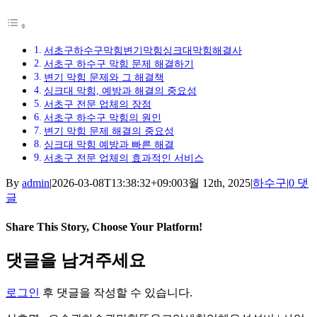
서초구하수구막힘변기막힘싱크대막힘해결사
서초구 하수구 막힘 문제 해결하기
변기 막힘 문제와 그 해결책
싱크대 막힘, 예방과 해결의 중요성
서초구 전문 업체의 장점
서초구 하수구 막힘의 원인
변기 막힘 문제 해결의 중요성
싱크대 막힘 예방과 빠른 해결
서초구 전문 업체의 효과적인 서비스
By
admin
|
2026-03-08T13:38:32+09:00
3월 12th, 2025
|
하수구
|
0 댓
글
Share This Story, Choose Your Platform!
Facebook
X
Reddit
LinkedIn
Tumblr
Pinterest
Vk
이
댓글을 남겨주세요
메
일
로그인
후 댓글을 작성할 수 있습니다.