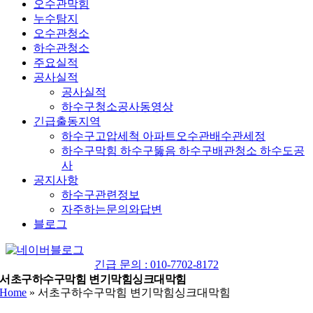
오수관막힘
누수탐지
오수관청소
하수관청소
주요실적
공사실적
공사실적
하수구청소공사동영상
긴급출동지역
하수구고압세척 아파트오수관배수관세정
하수구막힘 하수구뚫음 하수구배관청소 하수도공
사
공지사항
하수구관련정보
자주하는문의와답변
블로그
YouTube
네
이
긴급 문의 : 010-7702-8172
버
서초구하수구막힘 변기막힘싱크대막힘
Home
»
서초구하수구막힘 변기막힘싱크대막힘
블
로