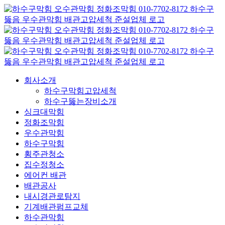
콘
텐
츠
로
건
너
뛰
회사소개
기
하수구막힘고압세척
하수구뚫는장비소개
싱크대막힘
정화조막힘
우수관막힘
하수구막힘
횡주관청소
집수정청소
에어컨 배관
배관공사
내시경관로탐지
기계배관펌프교체
하수관막힘