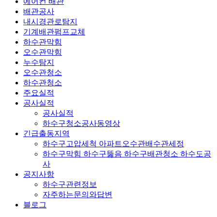
에어컨 배관
배관공사
내시경관로탐지
기계배관펌프교체
하수관막힘
오수관막힘
누수탐지
오수관청소
하수관청소
주요실적
공사실적
공사실적
하수구청소공사동영상
긴급출동지역
하수구고압세척 아파트오수관배수관세정
하수구막힘 하수구뚫음 하수구배관청소 하수도공
사
공지사항
하수구관련정보
자주하는문의와답변
블로그