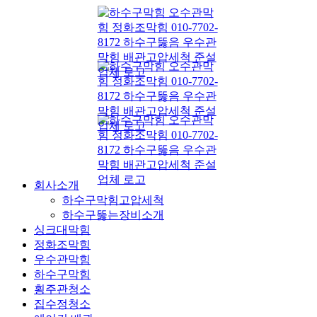
콘
텐
츠
로
건
너
뛰
기
회사소개
하수구막힘고압세척
하수구뚫는장비소개
싱크대막힘
정화조막힘
우수관막힘
하수구막힘
횡주관청소
집수정청소