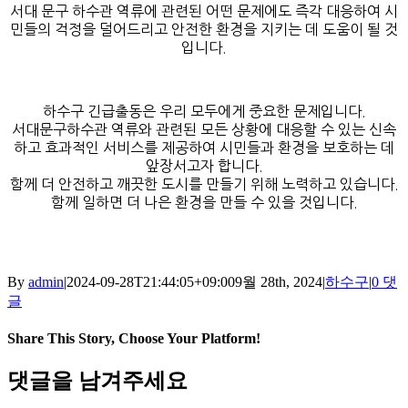
서대 문구 하수관 역류에 관련된 어떤 문제에도 즉각 대응하여 시
민들의 걱정을 덜어드리고 안전한 환경을 지키는 데 도움이 될 것
입니다.
하수구 긴급출동은 우리 모두에게 중요한 문제입니다.
서대문구하수관 역류와 관련된 모든 상황에 대응할 수 있는 신속
하고 효과적인 서비스를 제공하여 시민들과 환경을 보호하는 데
앞장서고자 합니다.
함께 더 안전하고 깨끗한 도시를 만들기 위해 노력하고 있습니다.
함께 일하면 더 나은 환경을 만들 수 있을 것입니다.
By
admin
|
2024-09-28T21:44:05+09:00
9월 28th, 2024
|
하수구
|
0 댓
글
Share This Story, Choose Your Platform!
Facebook
X
Reddit
LinkedIn
Tumblr
Pinterest
Vk
이
댓글을 남겨주세요
메