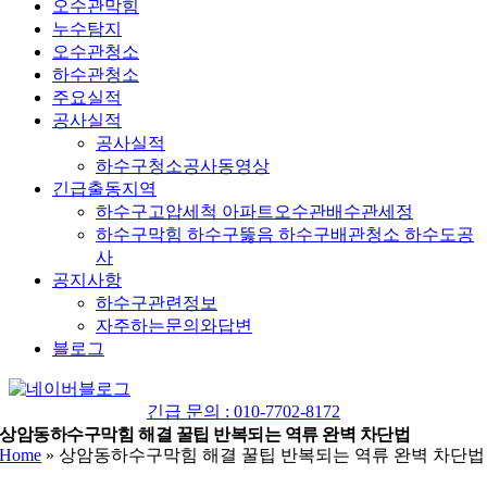
오수관막힘
누수탐지
오수관청소
하수관청소
주요실적
공사실적
공사실적
하수구청소공사동영상
긴급출동지역
하수구고압세척 아파트오수관배수관세정
하수구막힘 하수구뚫음 하수구배관청소 하수도공
사
공지사항
하수구관련정보
자주하는문의와답변
블로그
YouTube
네
이
긴급 문의 : 010-7702-8172
버
상암동하수구막힘 해결 꿀팁 반복되는 역류 완벽 차단법
Home
»
상암동하수구막힘 해결 꿀팁 반복되는 역류 완벽 차단법
블
로