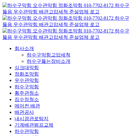
콘
텐
츠
로
건
너
뛰
회사소개
기
하수구막힘고압세척
하수구뚫는장비소개
싱크대막힘
정화조막힘
우수관막힘
하수구막힘
횡주관청소
집수정청소
에어컨 배관
배관공사
내시경관로탐지
기계배관펌프교체
하수관막힘