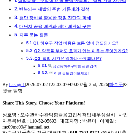
상암동하수구막힘 해결 꿀팁 반복되는 역류 완벽 차단법
반복되는 재발의 주범 기름때와 결석
첨단 장비를 활용한 정밀 진단과 파쇄
대단지 공용 배관과 세대 배관의 구분
자주 묻는 질문
Q1. 하수구 작업 비용은 보통 얼마 정도인가요?
Q2. 약품을 부어도 효과가 없는 이유는 무엇인가요?
Q3. 작업 시간은 얼마나 소요되나요?
상암동하수구막힘 관련 검색
이런 글도 읽어보세요!
상
By
hasugu1
|
2026-07-02T22:03:07+09:00
7월 2nd, 2026
|
하수구
|
에
암
댓글 닫힘
동
하
Share This Story, Choose Your Platform!
수
Facebook
X
Reddit
LinkedIn
Tumblr
Pinterest
Vk
이
상호명 : 오수관하수관막힘뚫음고압세척업체우성설비 | 사업
구
메
자등록번호 : 110-52-05693 | 대표자명 : 박윤미 | 이메일 :
막
일
me09me09@hanmail.net
힘
하수구긴급출동 전국 대표번호 :
010-7702-8172
365일24시출