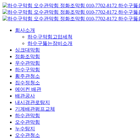
콘
텐
츠
로
회사소개
건
하수구막힘고압세척
너
하수구뚫는장비소개
뛰
싱크대막힘
기
정화조막힘
우수관막힘
하수구막힘
횡주관청소
집수정청소
에어컨 배관
배관공사
내시경관로탐지
기계배관펌프교체
하수관막힘
오수관막힘
누수탐지
오수관청소