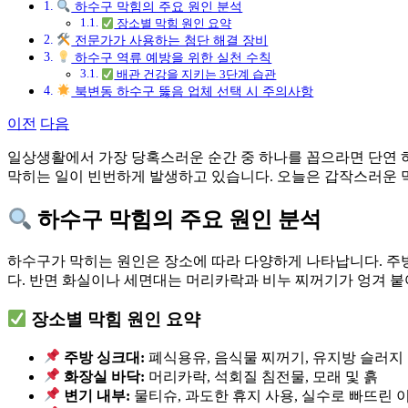
하수구 막힘의 주요 원인 분석
장소별 막힘 원인 요약
전문가가 사용하는 첨단 해결 장비
하수구 역류 예방을 위한 실천 수칙
배관 건강을 지키는 3단계 습관
북변동 하수구 뚫음 업체 선택 시 주의사항
이전
다음
일상생활에서 가장 당혹스러운 순간 중 하나를 꼽으라면 단연 
막히는 일이 빈번하게 발생하고 있습니다. 오늘은 갑작스러운 
하수구 막힘의 주요 원인 분석
하수구가 막히는 원인은 장소에 따라 다양하게 나타납니다. 주
다. 반면 화실이나 세면대는 머리카락과 비누 찌꺼기가 엉겨 붙
장소별 막힘 원인 요약
주방 싱크대:
폐식용유, 음식물 찌꺼기, 유지방 슬러지
화장실 바닥:
머리카락, 석회질 침전물, 모래 및 흙
변기 내부:
물티슈, 과도한 휴지 사용, 실수로 빠뜨린 