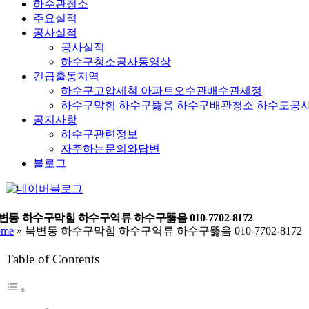
하수관청소
주요실적
공사실적
공사실적
하수구청소공사동영상
긴급출동지역
하수구고압세척 아파트오수관배수관세정
하수구막힘 하수구뚫음 하수구배관청소 하수도공
공지사항
하수구관련정보
자주하는문의와답변
블로그
YouTube
네
이
버
변동 하수구막힘 하수구역류 하수구뚫음 010-7702-8172
ome
»
북변동 하수구막힘 하수구역류 하수구뚫음 010-7702-8172
블
로
Table of Contents
그