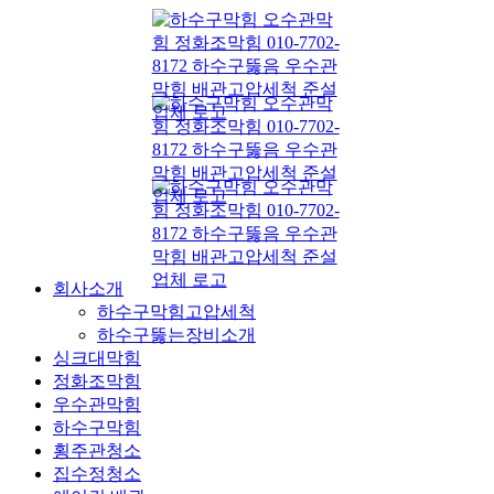
콘
텐
츠
로
건
너
뛰
기
회사소개
하수구막힘고압세척
하수구뚫는장비소개
싱크대막힘
정화조막힘
우수관막힘
하수구막힘
횡주관청소
집수정청소