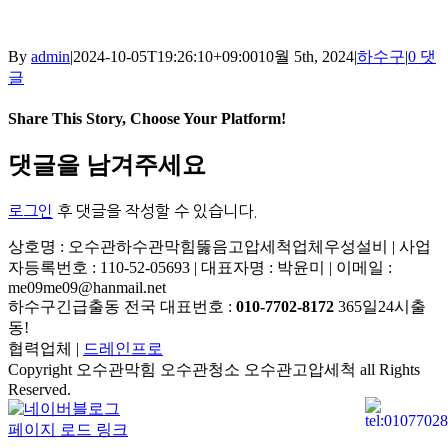
By
admin
|
2024-10-05T19:26:10+09:00
10월 5th, 2024
|
하수구
|
0 댓
글
Share This Story, Choose Your Platform!
Facebook
X
Reddit
LinkedIn
Tumblr
Pinterest
Vk
이
댓글을 남겨주세요
메
일
로그인
후 댓글을 작성할 수 있습니다.
상호명 : 오수관하수관막힘뚫음고압세척업체우성설비 | 사업
자등록번호 : 110-52-05693 | 대표자명 : 박윤미 | 이메일 :
me09me09@hanmail.net
하수구긴급출동 전국 대표번호 :
010-7702-8172
365일24시출
동!
협력업체 |
드레인프로
Copyright 오수관막힘 오수관청소 오수관고압세척 all Rights
Reserved.
네
YouTube
이
페이지 로드 링크