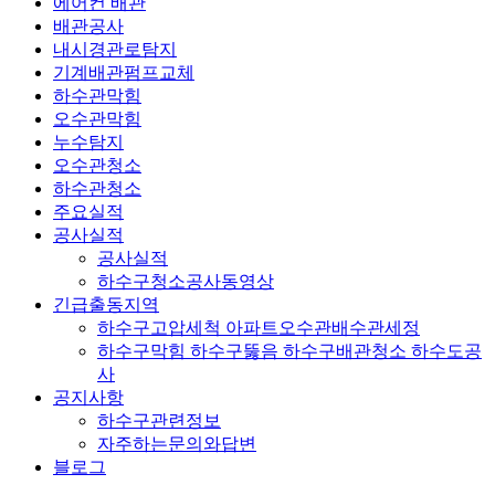
에어컨 배관
배관공사
내시경관로탐지
기계배관펌프교체
하수관막힘
오수관막힘
누수탐지
오수관청소
하수관청소
주요실적
공사실적
공사실적
하수구청소공사동영상
긴급출동지역
하수구고압세척 아파트오수관배수관세정
하수구막힘 하수구뚫음 하수구배관청소 하수도공
사
공지사항
하수구관련정보
자주하는문의와답변
블로그