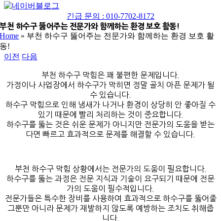
네
YouTube
이
긴급 문의 : 010-7702-8172
버
부천 하수구 뚫어주는 전문가와 함께하는 환경 보호 활동!
Home
»
부천 하수구 뚫어주는 전문가와 함께하는 환경 보호 활
블
동!
로
이전
다음
그
부천 하수구 막힘은 꽤 불편한 문제입니다.
가정이나 사업장에서 하수구가 막히면 정말 골치 아픈 문제가 될
수 있습니다.
하수구 막힘으로 인해 냄새가 나거나 환경이 상당히 안 좋아질 수
있기 때문에 빨리 처리하는 것이 중요합니다.
하수구를 뚫는 것은 쉬운 문제가 아니지만 전문가의 도움을 받는
다면 빠르고 효과적으로 문제를 해결할 수 있습니다.
부천 하수구 막힘 상황에서는 전문가의 도움이 필요합니다.
하수구를 뚫는 과정은 전문 지식과 기술이 요구되기 때문에 전문
가의 도움이 필수적입니다.
전문가들은 특수한 장비를 사용하여 효과적으로 하수구를 뚫어줄
그뿐만 아니라 문제가 재발하지 않도록 예방하는 조치도 취해줍
니다.