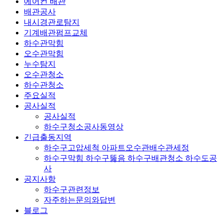
에어컨 배관
배관공사
내시경관로탐지
기계배관펌프교체
하수관막힘
오수관막힘
누수탐지
오수관청소
하수관청소
주요실적
공사실적
공사실적
하수구청소공사동영상
긴급출동지역
하수구고압세척 아파트오수관배수관세정
하수구막힘 하수구뚫음 하수구배관청소 하수도공
사
공지사항
하수구관련정보
자주하는문의와답변
블로그