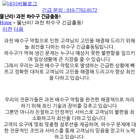
네
YouTube
이
긴급 문의 : 010-7702-8172
버
물난리! 과천 하수구 긴급출동!
Home
»
물난리! 과천 하수구 긴급출동!
블
이전
다음
로
그
과천 배수구 막힘으로 인한 고객님의 고민을 해결해 드리기 위해
늘 최선을 다하는 하수구 긴급출동팀입니다.
하수구가 막혀 생긴 문제는 누구나 예상치 못한 불편함을 일으키
며 일상생활에 큰 지장을 줄 수 있습니다.
그래서 우리는 과천 배수구 막힘으로 발생하는 긴급한 상황에 빠
르고 정확한 대처로 고객님의 고민을 해결해 드리고자 항상 최선
을 다하고 있습니다.
우리의 전문가들은 과천 배수구 막힘을 완전한 해결책으로 처리
하기 위해 최신 기술과 장비를 갖추고 있습니다.
그뿐만 아니라 친절하고 안정적인 서비스로 고객님의 불편을 최
소화하고자 최선을 다하고 있습니다.
고객의 요구에 맞춰 맞춤형 설루션을 제공하며, 하수구 문제에 대
한 전문적인 조언과 서비스를 통해 고객님의 믿음을 얻고자 노력
하고 있습니다.