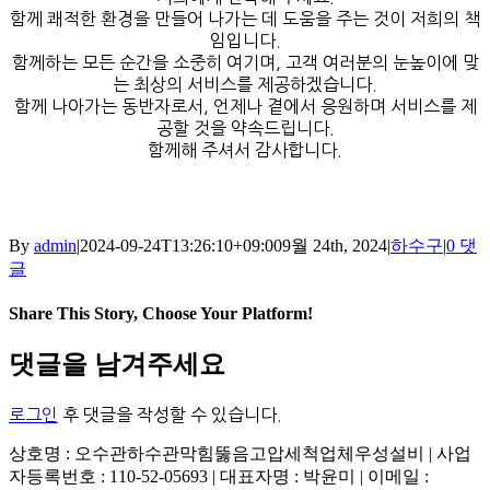
함께 쾌적한 환경을 만들어 나가는 데 도움을 주는 것이 저희의 책
임입니다.
함께하는 모든 순간을 소중히 여기며, 고객 여러분의 눈높이에 맞
는 최상의 서비스를 제공하겠습니다.
함께 나아가는 동반자로서, 언제나 곁에서 응원하며 서비스를 제
공할 것을 약속드립니다.
함께해 주셔서 감사합니다.
By
admin
|
2024-09-24T13:26:10+09:00
9월 24th, 2024
|
하수구
|
0 댓
글
Share This Story, Choose Your Platform!
Facebook
X
Reddit
LinkedIn
Tumblr
Pinterest
Vk
이
댓글을 남겨주세요
메
일
로그인
후 댓글을 작성할 수 있습니다.
상호명 : 오수관하수관막힘뚫음고압세척업체우성설비 | 사업
자등록번호 : 110-52-05693 | 대표자명 : 박윤미 | 이메일 :