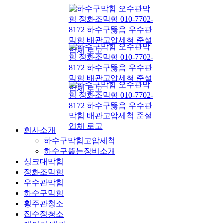
콘
텐
츠
로
건
너
뛰
기
회사소개
하수구막힘고압세척
하수구뚫는장비소개
싱크대막힘
정화조막힘
우수관막힘
하수구막힘
횡주관청소
집수정청소