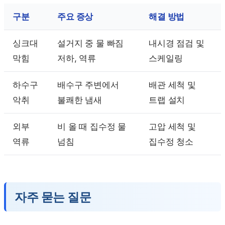
구분
주요 증상
해결 방법
싱크대
설거지 중 물 빠짐
내시경 점검 및
막힘
저하, 역류
스케일링
하수구
배수구 주변에서
배관 세척 및
악취
불쾌한 냄새
트랩 설치
외부
비 올 때 집수정 물
고압 세척 및
역류
넘침
집수정 청소
자주 묻는 질문