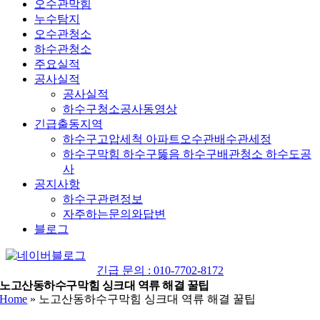
오수관막힘
누수탐지
오수관청소
하수관청소
주요실적
공사실적
공사실적
하수구청소공사동영상
긴급출동지역
하수구고압세척 아파트오수관배수관세정
하수구막힘 하수구뚫음 하수구배관청소 하수도공
사
공지사항
하수구관련정보
자주하는문의와답변
블로그
YouTube
네
이
긴급 문의 : 010-7702-8172
버
노고산동하수구막힘 싱크대 역류 해결 꿀팁
Home
»
노고산동하수구막힘 싱크대 역류 해결 꿀팁
블
로