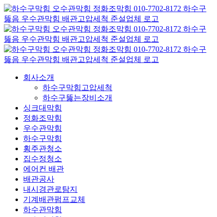
콘
텐
츠
로
건
너
뛰
회사소개
기
하수구막힘고압세척
하수구뚫는장비소개
싱크대막힘
정화조막힘
우수관막힘
하수구막힘
횡주관청소
집수정청소
에어컨 배관
배관공사
내시경관로탐지
기계배관펌프교체
하수관막힘