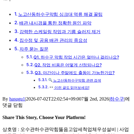
노고산동하수구막힘 싱크대 역류 해결 꿀팁
배관 내시경을 통한 정확한 원인 파악
강력한 스케일링 작업과 기름 슬러지 제거
집수정 및 공용 배관 관리의 중요성
자주 묻는 질문
Q1. 하수구 막힘 작업 시간은 얼마나 걸리나요?
Q2. 작업 비용은 어떻게 산정되나요?
Q3. 야간이나 주말에도 출동이 가능한가요?
노고산동하수구막힘 관련 검색
이런 글도 읽어보세요!
노
By
hasugu1
|
2026-07-02T22:02:54+09:00
7월 2nd, 2026
|
하수구
|
에
고
댓글 닫힘
산
동
Share This Story, Choose Your Platform!
하
Facebook
X
Reddit
LinkedIn
Tumblr
Pinterest
Vk
이
상호명 : 오수관하수관막힘뚫음고압세척업체우성설비 | 사업
수