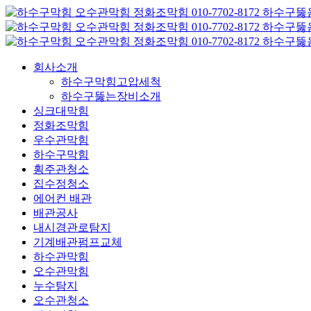
콘
텐
츠
로
회사소개
건
하수구막힘고압세척
너
하수구뚫는장비소개
뛰
싱크대막힘
기
정화조막힘
우수관막힘
하수구막힘
횡주관청소
집수정청소
에어컨 배관
배관공사
내시경관로탐지
기계배관펌프교체
하수관막힘
오수관막힘
누수탐지
오수관청소