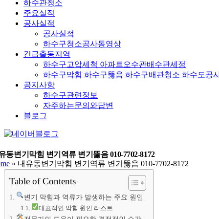
하수관청소
주요실적
공사실적
공사실적
하수구청소공사동영상
긴급출동지역
하수구고압세척 아파트오수관배수관세정
하수구막힘 하수구뚫음 하수구배관청소 하수도공
공지사항
하수구관련정보
자주하는문의와답변
블로그
YouTube
네
이
버
유동변기막힘 변기역류 변기뚫음 010-7702-8172
ome
»
내유동변기막힘 변기역류 변기뚫음 010-7702-8172
블
로
Table of Contents
그
변기 막힘과 역류가 발생하는 주요 원인
대표적인 막힘 원인 리스트