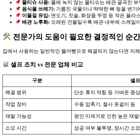
물티슈 사용:
물에 녹지 않는 물티슈는 배관 굴곡진 부
음식물 쓰레기:
기름진 국물이나 딱딱한 뼈 등을 변기에
이물질 유입:
면도기, 칫솔, 화장품 뚜껑 등 작은 플라
배관 노후화:
오래된 건물일수록 배관 내부에 스케일이
전문가의 도움이 필요한 결정적인 순
집에서 사용하는 일반적인 뚫어뻥으로 해결되지 않는다면 지체 
셀프 조치 vs 전문 업체 비교
구분
셀프
해결 범위
단순 휴지 막힘 등 가벼운 증
작업 장비
수동 압축기, 철사 옷걸이 등
재발 가능성
원인 미제거로 인한 높은 재발
소요 시간
성공 여부 불투명, 장시간 소