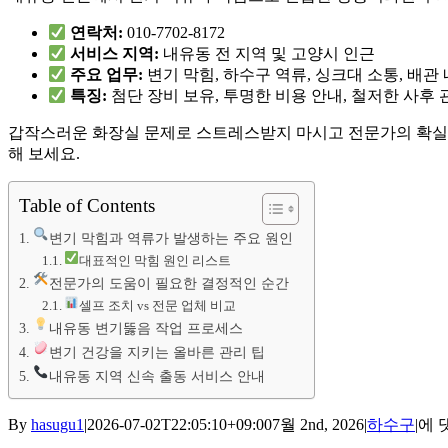
연락처:
010-7702-8172
서비스 지역:
내유동 전 지역 및 고양시 인근
주요 업무:
변기 막힘, 하수구 역류, 싱크대 소통, 배관
특징:
첨단 장비 보유, 투명한 비용 안내, 철저한 사후 
갑작스러운 화장실 문제로 스트레스받지 마시고 전문가의 확실한
해 보세요.
Table of Contents
변기 막힘과 역류가 발생하는 주요 원인
대표적인 막힘 원인 리스트
전문가의 도움이 필요한 결정적인 순간
셀프 조치 vs 전문 업체 비교
내유동 변기뚫음 작업 프로세스
변기 건강을 지키는 올바른 관리 팁
내유동 지역 신속 출동 서비스 안내
내
By
hasugu1
|
2026-07-02T22:05:10+09:00
7월 2nd, 2026
|
하수구
|
에 
유