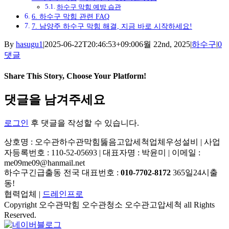
하수구 막힘 예방 습관
6. 하수구 막힘 관련 FAQ
7. 남양주 하수구 막힘 해결, 지금 바로 시작하세요!
By
hasugu1
|
2025-06-22T20:46:53+09:00
6월 22nd, 2025
|
하수구
|
0
댓글
Share This Story, Choose Your Platform!
Facebook
X
Reddit
LinkedIn
Tumblr
Pinterest
Vk
이
댓글을 남겨주세요
메
일
로그인
후 댓글을 작성할 수 있습니다.
상호명 : 오수관하수관막힘뚫음고압세척업체우성설비 | 사업
자등록번호 : 110-52-05693 | 대표자명 : 박윤미 | 이메일 :
me09me09@hanmail.net
하수구긴급출동 전국 대표번호 :
010-7702-8172
365일24시출
동!
협력업체 |
드레인프로
Copyright 오수관막힘 오수관청소 오수관고압세척 all Rights
Reserved.
YouTube
네