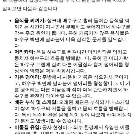
로 작용하여 발생하는 문제입니다. 각 원인별로 더욱 자세히
살펴보면 다음과 같습니다.
음식물 찌꺼기:
싱크대 배수구로 흘러 들어간 음식물 찌
꺼기는 시간이 지나면서 부패하고 굳어지면서 하수구를
막는 주요 원인이 됩니다. 특히 기름기가 많은 음식물은
하수구 벽면에 달라붙어 더욱 심각한 문제를 일으킵니
다.
머리카락:
욕실 하수구로 빠져나간 머리카락은 엉키고
뭉쳐져 하수구의 흐름을 방해합니다. 특히 긴 머리카락
은 하수구 트랩에 걸려 다른 이물질과 함께 덩어리를 형
성하여 막힘을 더욱 악화시킵니다.
기름 덩어리:
주방에서 사용한 기름은 식으면서 굳어지
고, 하수구 벽면에 달라붙어 덩어리를 형성합니다. 이 기
름 덩어리는 다른 이물질과 섞여 더욱 단단해지면서 하
수구를 완전히 막아버릴 수 있습니다.
배관 부식 및 스케일:
오래된 배관은 부식되거나 스케일
이 쌓여 하수구의 지름을 좁히고 물의 흐름을 방해합니
다. 특히 녹슨 배관은 물에 녹이 섞여 나오게 하여 위생적
인 문제도 발생시킬 수 있습니다.
이물질 유입:
공사 현장이나 외부 환경에서 유입된 이물
질(모래, 흙, 시멘트 가루 등)은 하수구에 쌓여 막힘을 유