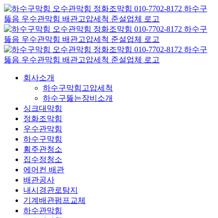
콘
텐
츠
로
건
너
뛰
회사소개
기
하수구막힘고압세척
하수구뚫는장비소개
싱크대막힘
정화조막힘
우수관막힘
하수구막힘
횡주관청소
집수정청소
에어컨 배관
배관공사
내시경관로탐지
기계배관펌프교체
하수관막힘