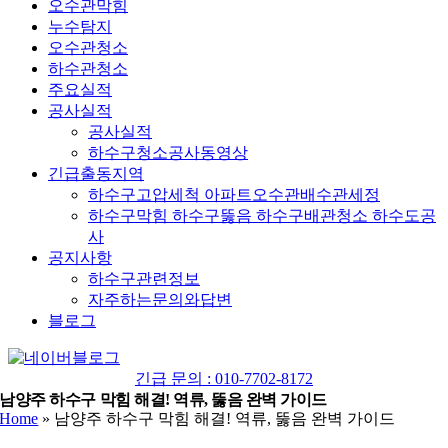
오수관막힘
누수탐지
오수관청소
하수관청소
주요실적
공사실적
공사실적
하수구청소공사동영상
긴급출동지역
하수구고압세척 아파트오수관배수관세정
하수구막힘 하수구뚫음 하수구배관청소 하수도공
사
공지사항
하수구관련정보
자주하는문의와답변
블로그
YouTube
네
이
긴급 문의 : 010-7702-8172
버
남양주 하수구 막힘 해결! 역류, 뚫음 완벽 가이드
Home
»
남양주 하수구 막힘 해결! 역류, 뚫음 완벽 가이드
블
로