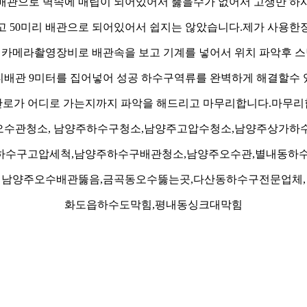
배관으로 벽속에 매립이 되어있어서 뚫을수가 없어서 고생만 하
고 50미리 배관으로 되어있어서 쉽지는 않았습니다.제가 사용한
카메라촬영장비로 배관속을 보고 기계를 넣어서 위치 파악후 
정티배관 9미터를 집어넣어 성공 하수구역류를 완벽하게 해결할수 
관로가 어디로 가는지까지 파악을 해드리고 마무리합니다.마무리
수관청소, 남양주하수구청소,남양주고압수청소,남양주상가하
하수구고압세척,남양주하수구배관청소,남양주오수관,별내동하수
남양주오수배관뚫음,금곡동오수뚫는곳,다산동하수구전문업체,
화도읍하수도막힘,평내동싱크대막힘