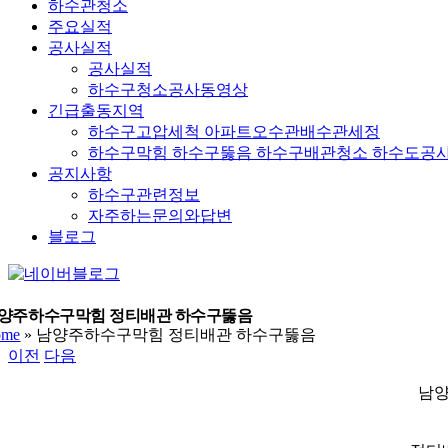
하수관청소
주요실적
공사실적
공사실적
하수구청소공사동영상
긴급출동지역
하수구고압세척 아파트오수관배수관세정
하수구막힘 하수구뚫음 하수구배관청소 하수도공
공지사항
하수구관련정보
자주하는문의와답변
블로그
YouTube
네
이
버
양주하수구막힘 정티배관 하수구뚫음
ome
»
남양주하수구막힘 정티배관 하수구뚫음
블
이전
다음
로
그
남양