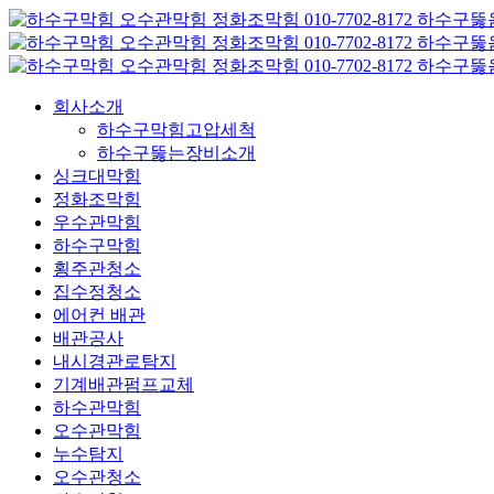
콘
텐
츠
로
회사소개
건
하수구막힘고압세척
너
하수구뚫는장비소개
뛰
싱크대막힘
기
정화조막힘
우수관막힘
하수구막힘
횡주관청소
집수정청소
에어컨 배관
배관공사
내시경관로탐지
기계배관펌프교체
하수관막힘
오수관막힘
누수탐지
오수관청소