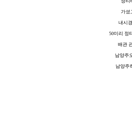
정티
가셨
내시경
50미리 
배관 
남양주오
남양주